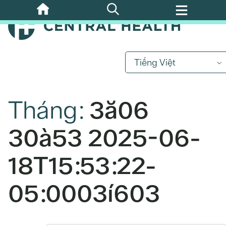
Bỏ
qua
nội
dung
chính
Tiếng Việt
Tháng:
3ă06
30à53 2025-06-
18T15:53:22-
05:0003í603