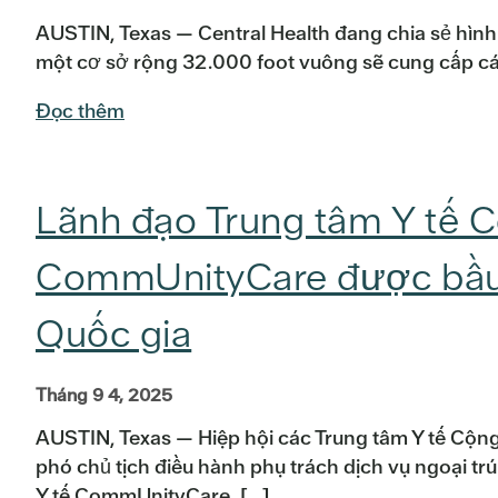
AUSTIN, Texas — Central Health đang chia sẻ hìn
một cơ sở rộng 32.000 foot vuông sẽ cung cấp các
Đọc thêm
Lãnh đạo Trung tâm Y tế Ce
CommUnityCare được bầu 
Quốc gia
Tháng 9 4, 2025
AUSTIN, Texas — Hiệp hội các Trung tâm Y tế Cộn
phó chủ tịch điều hành phụ trách dịch vụ ngoại tr
Y tế CommUnityCare, […]