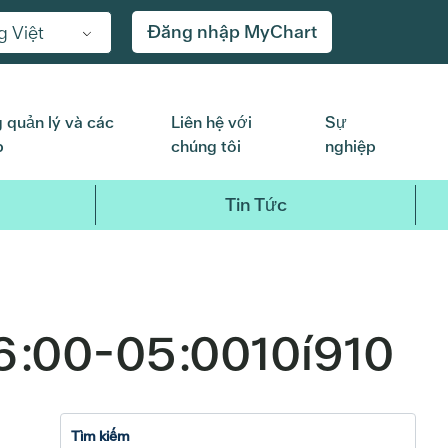
Đăng nhập MyChart
g Việt
 quản lý và các
Liên hệ với
Sự
p
chúng tôi
nghiệp
Tin Tức
6:00-05:0010í910
2017
2016
2015
2014
20