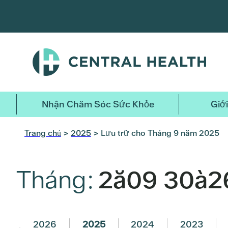
Bỏ
qua
nội
dung
chính
Nhận Chăm Sóc Sức Khỏe
Giới
Trang chủ
>
2025
> Lưu trữ cho Tháng 9 năm 2025
Tháng:
2ă09 30à2
2026
2025
2024
2023