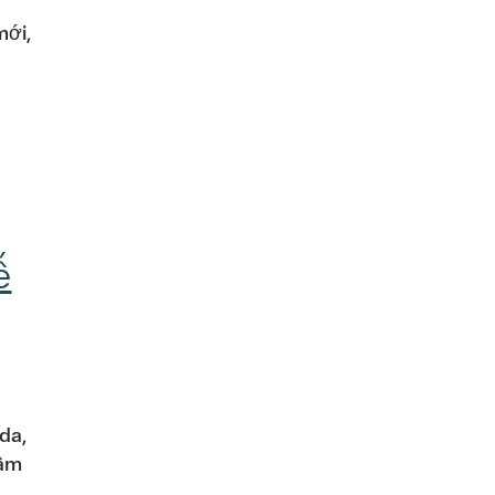
mới,
ế
da,
tâm