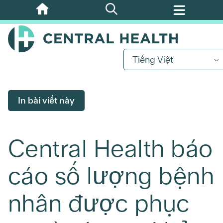
Bỏ
qua
nội
dung
Tiếng Việt
chính
In bài viết này
Central Health báo
cáo số lượng bệnh
nhân được phục