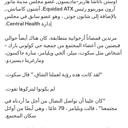
أوستن ناتاشا هاربر-ماديسون
,
عضو مجلس مدينة مانور
آرون مورينو
و
رئيس Equidad ATX، آشتون كامباتش،,
بالإضافة إلى
شانون جونز
, ، وهو عضو سابق في مجلس
إدارة Central Health.
مرتدين قمصاناً أرجوانية متطابقة، كان هناك أيضاً حوالي
قبضتين من أعضاء المجتمع من جمعية حي كولوني بارك -
أشخاص مثل سكوت، ميلر، ألجي ويليامز، سارة جاكسون،
ومارغريتا ديسيردو.
“لقد كانت هذه رؤية لعملنا الشاق،” قال سكوت.
لم يكونوا ليتركوها تفوت.
“كان علينا أن نواصل النضال من أجل ما أردناه في
مجتمعنا” ، قالت ويليامز ، 79 عامًا ، وهي أيضًا من أوائل
سكان المجتمع.