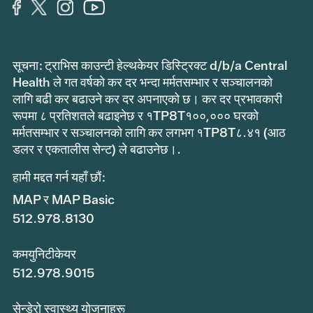
सूचना: ट्राभिस काउन्टी हेल्थकेयर डिस्ट्रिक्ट d/b/a Central
Health ले गत वर्षको कर दर भन्दा मर्मतसम्भार र सञ्चालनको
लागि बढी कर बढाउने कर दर अपनाएको छ। कर दर प्रभावकारी
रूपमा ८ प्रतिशतले बढाइनेछ र १TP8T१००,००० घरको
मर्मतसम्भार र सञ्चालनको लागि कर लगभग १TP8T८.४१ (आठ
डलर र एकतालीस सेन्ट) ले बढाउनेछ।.
हामी मद्दत गर्न यहाँ छौं:
MAP र MAP Basic
512.978.8130
कमयुनिटीकेयर
512.978.9015
सेन्डेरो स्वास्थ्य योजनाहरू