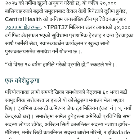
२०२७ को गर्मीमा खुल्ने अनुमान गरेको छ, यो करिब २०,०००
बासिन्दाहरूको बढ्दो समुदायबाट केवल केही मिनेटको दूरीमा हुनेछ,
Central Health को अन्तिम जनसांख्यिकीय प्रतिवेदनअनुसार
२०२२ मा क्षेत्रफल
. १TP8T37 मिलियन डलर लागतको ३४,०००
वर्ग फिट क्षेत्रफल भएको सुविधामा प्राथमिक हेरचाह र दन्त हेरचाहका
साथै फार्मेसी सेवा, स्वास्थ्यवर्धन कार्यक्रम र खुल्दा सानो
पुस्तकालयसमेत समावेश गर्ने योजना छ।.
“यो विगत १० वर्षमा हामीले गरेको प्रगति हो,” स्कटले भने।.
एक कोशेढुङ्गा
परियोजनाका लामो समयदेखिका समर्थकको नेतृत्वमा ६० भन्दा बढी
सामुदायिक सरोकारवालाहरूले यो कोसेढुङ्गा मनाउन भेला भएका
थिए।
ट्राभिस काउन्टी कमिश्नर जेफ ट्राभिलियन
(वडा नं। १, नयाँ
केन्द्रको घर)। समारोहमा सामेल हुनेहरूमा
अमेरिकी प्रतिनिधि सभा
सदस्य लोयड डोगेट
,
अस्टिन सिटी काउन्सिल सदस्य नताशा हार्पर-
मॅडिसन
,
मनोर सिटी काउन्सिल सदस्य आरोन मोरेनो
, र
इक्विdade