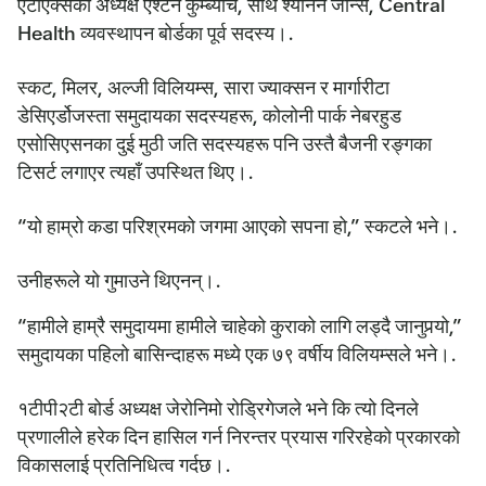
एटीएक्सका अध्यक्ष एश्टन कुम्ब्याच,
साथै
श्यानन जोन्स
, Central
Health व्यवस्थापन बोर्डका पूर्व सदस्य।.
स्कट, मिलर, अल्जी विलियम्स, सारा ज्याक्सन र मार्गारीटा
डेसिएर्डोजस्ता समुदायका सदस्यहरू, कोलोनी पार्क नेबरहुड
एसोसिएसनका दुई मुठी जति सदस्यहरू पनि उस्तै बैजनी रङ्गका
टिसर्ट लगाएर त्यहाँ उपस्थित थिए।.
“यो हाम्रो कडा परिश्रमको जगमा आएको सपना हो,” स्कटले भने।.
उनीहरूले यो गुमाउने थिएनन्।.
“हामीले हाम्रै समुदायमा हामीले चाहेको कुराको लागि लड्दै जानुपर्‍यो,”
समुदायका पहिलो बासिन्दाहरू मध्ये एक ७९ वर्षीय विलियम्सले भने।.
१टीपी२टी बोर्ड अध्यक्ष जेरोनिमो रोड्रिगेजले भने कि त्यो दिनले
प्रणालीले हरेक दिन हासिल गर्न निरन्तर प्रयास गरिरहेको प्रकारको
विकासलाई प्रतिनिधित्व गर्दछ।.