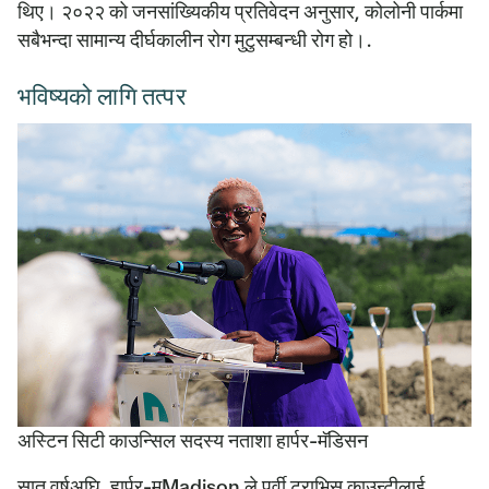
थिए। २०२२ को जनसांख्यिकीय प्रतिवेदन अनुसार, कोलोनी पार्कमा
सबैभन्दा सामान्य दीर्घकालीन रोग मुटुसम्बन्धी रोग हो।.
भविष्यको लागि तत्पर
अस्टिन सिटी काउन्सिल सदस्य नताशा हार्पर-मॅडिसन
सात वर्षअघि, हार्पर-मMadison ले पूर्वी ट्राभिस काउन्टीलाई