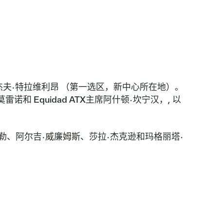
杰夫·特拉维利昂
（第一选区，新中心所在地）。
莫雷诺
和
Equidad ATX主席阿什顿·坎宁汉，,
以
、阿尔吉·威廉姆斯、莎拉·杰克逊和玛格丽塔·