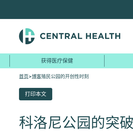
跳
至
主
要
内
容
获得医疗保健
首页
>
博客
殖民公园的开创性时刻
打印本文
科洛尼公园的突