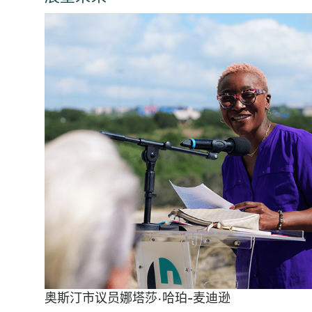
奥斯汀市议员娜塔莎·哈珀-麦迪逊