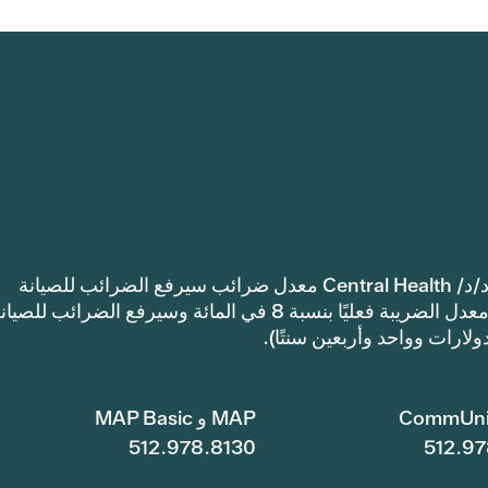
إشعار: اعتمدت مقاطعة ترافيس كاونتي للرعاية الصحية د/د/ Central Health معدل ضرائب سيرفع الضرائب للصيانة
والعمليات أكثر من معدل ضرائب العام الماضي. سيرتفع معدل الضريبة فعليًا بنسبة 8 في المائة وسيرفع الضرائب للصي
CommUni
MAP و MAP Basic
512.978.8130
512.97