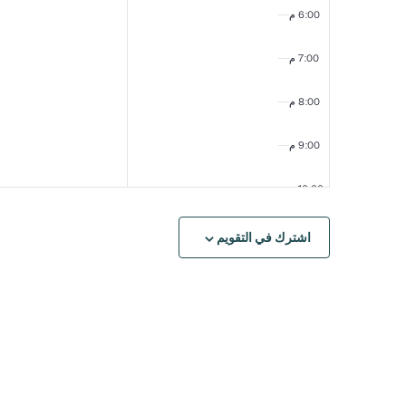
6:00 م
7:00 م
8:00 م
9:00 م
10:00 م
11:00
اشترك في التقويم
مساءً
١٢:٠٠
صباحًا