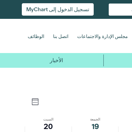
تسجيل الدخول إلى MyChart
الجمعة،
لا
السبت،
توجد
20
19
فعاليات
سبتمبر
سبتمبر
مجلس الإدارة والاجتماعات
اتصل بنا
الوظائف
في
2025
2025
هذا
اليوم.
الأخبار
الحدث
التنقل
الأسبوع
Views
في
Navigation
الجمعة
السبت
20
19