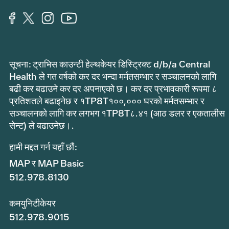
सूचना: ट्राभिस काउन्टी हेल्थकेयर डिस्ट्रिक्ट d/b/a Central
Health ले गत वर्षको कर दर भन्दा मर्मतसम्भार र सञ्चालनको लागि
बढी कर बढाउने कर दर अपनाएको छ। कर दर प्रभावकारी रूपमा ८
प्रतिशतले बढाइनेछ र १TP8T१००,००० घरको मर्मतसम्भार र
सञ्चालनको लागि कर लगभग १TP8T८.४१ (आठ डलर र एकतालीस
सेन्ट) ले बढाउनेछ।.
हामी मद्दत गर्न यहाँ छौं:
MAP र MAP Basic
512.978.8130
कमयुनिटीकेयर
512.978.9015