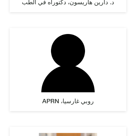
د. دارين هاريسون، دكتوراه في الطب
روبي غارسيا، APRN