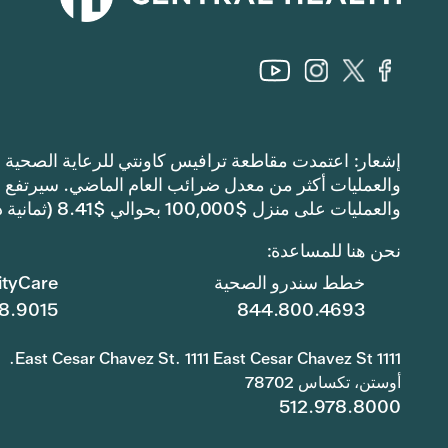
والعمليات على منزل $100,000 بحوالي $8.41 (ثمانية دولارات وواحد وأربعين سنتًا).
نحن هنا للمساعدة:
خطط سندرو الصحية
tyCare
8.9015
844.800.4693
1111 East Cesar Chavez St. 1111 East Cesar Chavez St.
أوستن، تكساس 78702
512.978.8000