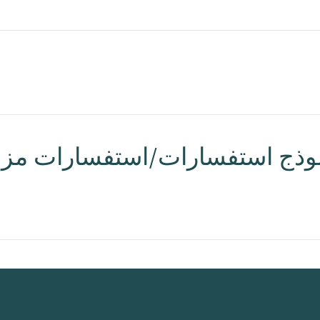
و MAP Basic نموذج استفسارات/استفسارات مز