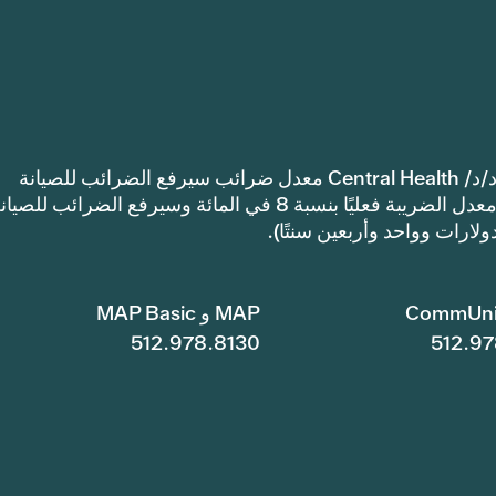
إشعار: اعتمدت مقاطعة ترافيس كاونتي للرعاية الصحية د/د/ Central Health معدل ضرائب سيرفع الضرائب للصيانة
والعمليات أكثر من معدل ضرائب العام الماضي. سيرتفع معدل الضريبة فعليًا بنسبة 8 في المائة وسيرفع الضرائب للصي
CommUni
MAP و MAP Basic
512.978.8130
512.97