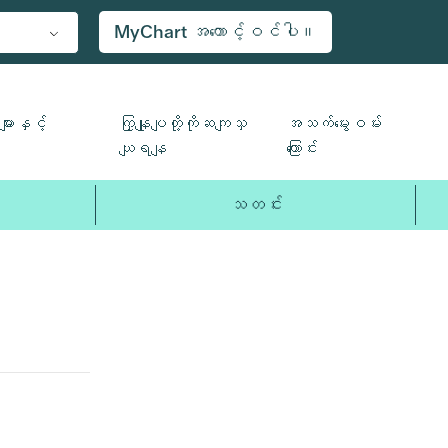
MyChart အကောင့်ဝင်ပါ။
ျားနှင့်
ကြှနျုပျတို့ကိုဆကျသှ
အသက်မွေးဝမ်း
ယျရနျ
ကြောင်း
သတင်း