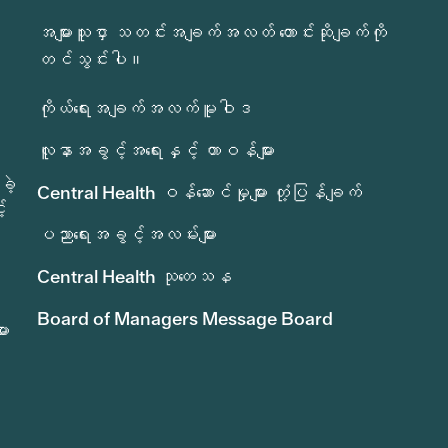
အများသူငှာ သတင်းအချက်အလတ် တောင်းဆိုချက်ကို
တင်သွင်းပါ။
ကိုယ်ရေးအချက်အလက်မူဝါဒ
လူနာအခွင့်အရေးနှင့် တာဝန်များ
ခဲ့
Central Health ဝန်ဆောင်မှုများ တုံ့ပြန်ချက်
်
ပညာရေးအခွင့်အလမ်းများ
Central Health သုတေသန
Board of Managers Message Board
ား