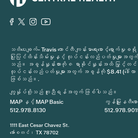
သတိပေးချက်- Travis ကောင်တီ ကျန်းမာရေးစောင့်ရှောက်မှ
ပြုပြင်ထိန်းသိမ်းမှုနှင့် လုပ်ငန်းလည်ပတ်မှုများအတွက် 
သည်။ အခွန်နှုန်းထားကို ၈ ရာခိုင်နှုန်းအထိ မြှင့်တင်
လုပ်ငန်းလည်ပတ်မှုများအတွက် အခွန်ကို $8.41 (ဒေါ်လာ 
ဖြစ်သည်။.
ကျွန်ုပ်တို့သည် ကူညီရန်အတွက် ဖြစ်ပါသည်။
MAP နှင့် MAP Basic
ကွန်မြူနတီစောင့
512.978.8130
512.978.901
1111 East Cesar Chavez St.
အော်စတင်၊ TX 78702