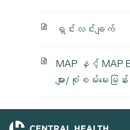
ရှင်းလင်းချက်
MAP နှင့် MAP Bas
များ/စုံစမ်းမေးမြန်း