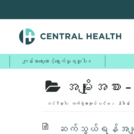
အဓိက
အကြောင်းအရာ
သို့
ကျော်သွား
ပါ။
ကျန်းမာရေးစောင့်ရှောက်မှုရယူပါ။
အမျိုးအစား -
သင်ဒီမှာပါ:
လက်စွဲစာအုပ် ပင်မ
နိဒါန်း
ဆက်သွယ်ရန်အချ