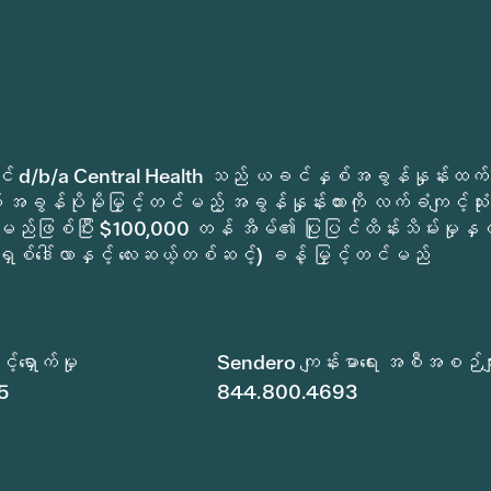
ုခရိုင် d/b/a Central Health သည် ယခင်နှစ်အခွန်နှုန်းထက်
အခွန်ပိုမိုမြှင့်တင်မည့် အခွန်နှုန်းထားကို လက်ခံကျင့်သုံး
မည်ဖြစ်ပြီး $100,000 တန် အိမ်၏ ပြုပြင်ထိန်းသိမ်းမှုနှင့
ရှစ်ဒေါ်လာနှင့် လေးဆယ့်တစ်ဆင့်) ခန့် မြှင့်တင်မည်
်ရှောက်မှု
Sendero ကျန်းမာရေး အစီအစဉ်မျ
5
844.800.4693