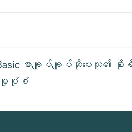
ic စာချုပ်ချုပ်ဆိုပေးသူ၏ စိုးရ
မှုပုံစံ