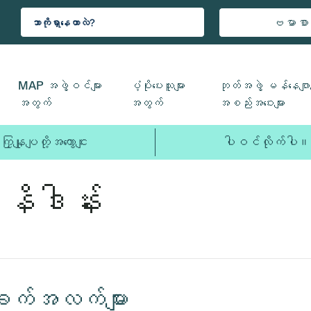
ဗမာစာ
MAP အဖွဲ့ဝင်များ
ပံ့ပိုးပေးသူများ
ဘုတ်အဖွဲ့ မန်နေဂျာမ
အတွက်
အတွက်
အစည်းအဝေးများ
ကြှနျုပျတို့အကွောငျး
ပါဝင်လိုက်ပါ။
နိဒါန်း
က်အလက်များ