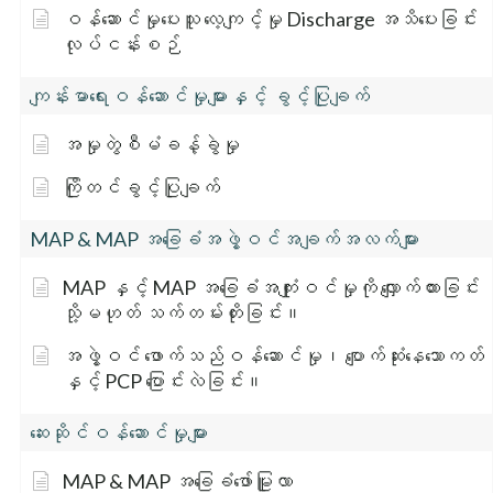
ဝန်ဆောင်မှုပေးသူ လေ့ကျင့်မှု Discharge အသိပေးခြင်း
လုပ်ငန်းစဉ်
ကျန်းမာရေးဝန်ဆောင်မှုများနှင့် ခွင့်ပြုချက်
အမှုတွဲစီမံခန့်ခွဲမှု
ကြိုတင်ခွင့်ပြုချက်
MAP & MAP အခြေခံအဖွဲ့ဝင်အချက်အလက်များ
MAP နှင့် MAP အခြေခံအကျုံးဝင်မှုကို လျှောက်ထားခြင်း
သို့မဟုတ် သက်တမ်းတိုးခြင်း။
အဖွဲ့ဝင် ဖောက်သည်ဝန်ဆောင်မှု၊ ပျောက်ဆုံးနေသောကတ်
နှင့် PCP ပြောင်းလဲခြင်း။
ဆေးဆိုင်ဝန်ဆောင်မှုများ
MAP & MAP အခြေခံဖော်မြူလာ