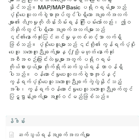
နိုင်သည်။ MAP/MAP Basic ပရိုဂရမ်များသည်
ပံ့ပိုးပေးသူလက်စွဲစာအုပ်တွင်ပါရှိသော အချက်အလက်
များ၏ တိကျမှုကို ထိန်းသိမ်းရန် ကြိုးပမ်းသော်လည်း၊ ဤဝ
ဘ်ဆိုက်တွင်ပါရှိသော အချက်အလက်များသည်
၎င်း၏နောက်ဆုံးပြင်ဆင်မှုမှတစ်ဆင့်သာ လက်ရှိ
ဖြစ်သည်။ ပံ့ပိုးပေးသူများသည် ၎င်းတို့၏ ကွန်ရက်ပံ့ပိုး
ပေးသူ သဘောတူညီချက်များနှင့်/သို့မဟုတ် နောက်ဆုံး
အစီအစဉ်ပြောင်းလဲမှုများအတွက် ပရိုဂရမ်
ကိုယ်စားလှယ်များ တိုက်ရိုက်ဆက်သွယ်ရန် တာဝန်ရှိ
ပါသည်။ ဝန်ဆောင်မှုပေးသူလက်စွဲစာအုပ်နှင့်
ကွန်ရက်ပံ့ပိုးပေးသူသဘောတူညီချက် ကွဲလွဲနိုင်သည့်
အခါ၊ ကွန်ရက်ဝန်ဆောင်မှုပေးသူသဘောတူညီချက်တွင်
ပြဋ္ဌာန်းချက်များ အကျုံးဝင်မည်ဖြစ်သည်။
နိဒါန်း
ဆက်သွယ်ရန်အချက်အလက်များ