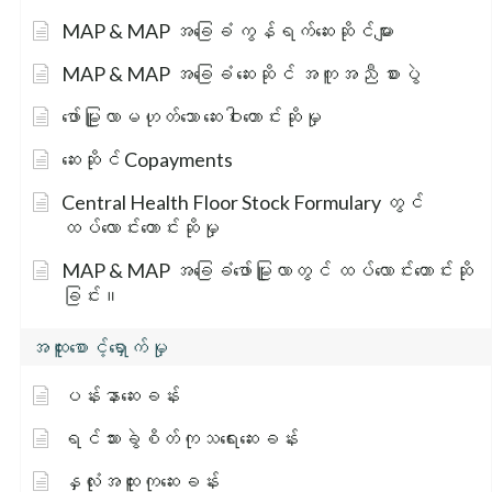
MAP & MAP အခြေခံ ကွန်ရက်ဆေးဆိုင်များ
MAP & MAP အခြေခံ ဆေးဆိုင် အကူအညီ စားပွဲ
ဖော်မြူလာမဟုတ်သော ဆေးဝါးတောင်းဆိုမှု
ဆေးဆိုင် Copayments
Central Health Floor Stock Formulary တွင်
ထပ်လောင်းတောင်းဆိုမှု
MAP & MAP အခြေခံဖော်မြူလာတွင် ထပ်လောင်းတောင်းဆို
ခြင်း။
အထူးစောင့်ရှောက်မှု
ပန်းနာဆေးခန်း
ရင်သားခွဲစိတ်ကုသရေးဆေးခန်း
နှလုံးအထူးကုဆေးခန်း