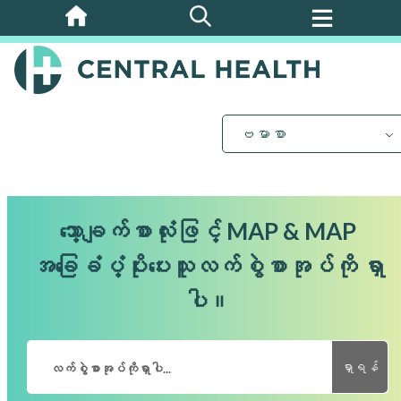
အဓိက
အကြောင်းအရာ
သို့
ကျော်သွား
ပါ။
ဗမာစာ
သော့ချက်စာလုံးဖြင့် MAP & MAP
အခြေခံပံ့ပိုးပေးသူလက်စွဲစာအုပ်ကို ရှာ
ပါ။
ရှာရန်