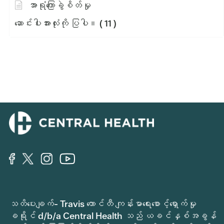
အာရုံကြောခွဲစိတ်မှု
ဆောင်းပါးအားလုံးကို ပြပါ။
( 11 )
သတိပေးချက်- Travis ကောင်တီ ကျန်းမာရေးစောင့်ရှောက်မှု
ခရိုင် d/b/a Central Health သည် ယခင်နှစ်အခွန်