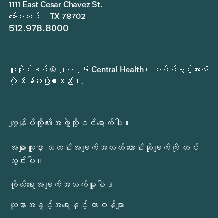
1111 East Cesar Chavez St.
အော်စတင်၊ TX 78702
512.978.8000
မူပိုင်ခွင့် © ၂၀၂၆ Central Health။ မူပိုင်ခွင့်အားလုံး
ကို သိမ်းဆည်းထားသည်။.
ကျွန်ုပ်တို့၏အဖွဲ့သို့ဝင်ရောက်ပါ။
အများသူငှာ သတင်းအချက်အလတ် တောင်းဆိုချက်ကို တင်
သွင်းပါ။
ကိုယ်ရေးအချက်အလက်မူဝါဒ
လူနာအခွင့်အရေးနှင့် တာဝန်များ