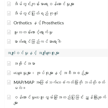
အိမ်တွင်းကျန်းမာရေးဝန်ဆောင်မှုများ
အိမ်တွင်းပြုတ်ရည် ကုထုံး
Orthotics နှင့် Prosthetics
မူလတန်းစောင့်ရှောက်မှု
ဓာတ်ရောင်ခြည်ကင်ဆာရောဂါ
အကျုံးဝင်မှုနှင့် အကျိုးကျေးဇူးများ
အခိုင်အမာ
ပေးချေမှုများ၊ အုပ်စုများနှင့် အစီအစဉ်များ
MAP/MAP အခြေခံသက်သေခံကတ်ပြားကို ဘယ်လိုဖတ်
မလဲ။
ဝန်ဆောင်မှုပေးသူ လွှမ်းခြုံအတည်ပြုခြင်း ညွှန်ကြားချက်
များ