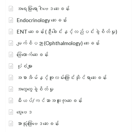
အရေပြားရောဂါဗေဒဆေးခန်း
Endocrinology ဆေးခန်း
ENT ဆေးခန်း (ဦးခေါင်းနှင့်လည်ပင်းခွဲစိတ်မှု)
မျက်စိပညာ (Ophthalmology) ဆေးခန်း
ခြေထောက်ဆေးခန်း
ပုံစံများ
အစာအိမ်နှင့်အူလမ်းကြောင်းဆိုင်ရာဆေးခန်း
အထွေထွေခွဲစိတ်မှု
မီးယပ်/ကင်ဆာအထူးကုဆေးခန်း
သွေးဗေဒ
အာရုံကြောဗေဒဆေးခန်း