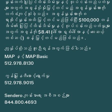
နှုန်းထက် ပြုပြင်ထိန်းသိမ်းမှုနှင့် လုပ်ငန်းလည်ပတ်မှု
များအတွက် အခွန်ပိုမိုမြှင့်တင်မည့် အခွန်နှုန်းထားကို
လက်ခံကျင့်သုံးခဲ့သည်။ အခွန်နှုန်းထားကို ၈
ရာခိုင်နှုန်းအထိ မြှင့်တင်မည်ဖြစ်ပြီး $100,000 တန်
အိမ်၏ ပြုပြင်ထိန်းသိမ်းမှုနှင့် လုပ်ငန်းလည်ပတ်မှုများ
အတွက် အခွန်ကို $8.41 (ဒေါ်လာ ရှစ်ဒေါ်လာနှင့် လေးဆယ့်
တစ်ဆင့်) ခန့် မြှင့်တင်မည်ဖြစ်သည်။.
ကျွန်ုပ်တို့သည် ကူညီရန်အတွက် ဖြစ်ပါသည်။
MAP နှင့် MAP Basic
512.978.8130
ကွန်မြူနတီစောင့်ရှောက်မှု
512.978.9015
Sendero ကျန်းမာရေး အစီအစဉ်များ
844.800.4693