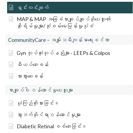
ရှင်းလင်းချက်
MAP & MAP အခြေခံစာချုပ်ချုပ်ဆိုပေးသူ၏
စိုးရိမ်မှုများ/စုံစမ်းမေးမြန်းမှုပုံစံ
CommunityCare – အမျိုးသမီးကျန်းမာရေးစင်တာ
Gyn လုပ်ထုံးလုပ်နည်းများ - LEEPs & Colpos
မီးယပ်ဆေးခန်း
သားဖွားဆေးခန်း
စာချုပ်ပါ ဝန်ဆောင်မှုပေးသူများ
ယုံကြည်ကိုးစားခြင်း။
သွားဘက်ဆိုင်ရာဝန်ဆောင်မှုများ
Diabetic Retinal စစ်ဆေးခြင်း။