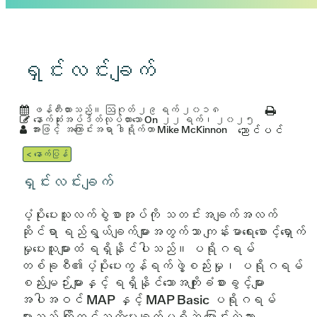
ရှင်းလင်းချက်
ဖန်တီးထားသည်။
ဩဂုတ် ၂၉ ရက် ၂၀၁၈
နောက်ဆုံးအပ်ဒိတ်လုပ်ထားသော On
၂၂ ရက်၊ ၂၀၂၅
အားဖြင့်
အကြောင်းအရာ ဒါရိုက်တာ Mike McKinnon
ညောင်ပင်
< နောက်ပြန်
ရှင်းလင်းချက်
ပံ့ပိုးပေးသူလက်စွဲစာအုပ်ကို သတင်းအချက်အလက်
ဆိုင်ရာ ရည်ရွယ်ချက်များအတွက်သာ ကျန်းမာရေးစောင့်ရှောက်
မှုပေးသူများထံ ရရှိနိုင်ပါသည်။ ပရိုဂရမ်
တစ်ခုစီ၏ပံ့ပိုးပေးကွန်ရက်ဖွဲ့စည်းမှု၊ ပရိုဂရမ်
စည်းမျဉ်းများနှင့် ရရှိနိုင်သောအကျိုးခံစားခွင့်များ
အပါအဝင် MAP နှင့် MAP Basic ပရိုဂရမ်
များသည် ကြိုတင်သတိပေးချက်မရှိဘဲ ပြောင်းလဲသွား