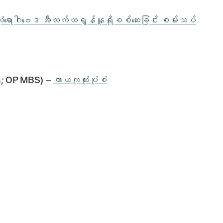
ုံးရောဂါဗေဒ အီလက်ထရွန်နူရိုစစ်ဆေးခြင်း စမ်းသပ်
on; OP MBS) –
ကာယကုထုံးပုံစံ