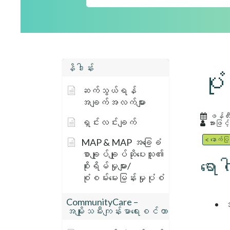
နိဒါန်း
ပုံ
ဆက်သွယ်ရန်
အချက်အလက်များ
ဖန်တီ
ရှင်းလင်းချက်
အားဖြင့်
< နောက်ပြ
MAP & MAP အခြေခံ
စာချုပ်ချုပ်ဆိုပေးသူ၏
ရောဂ
စိုးရိမ်မှုများ/
စုံစမ်းမေးမြန်းမှုပုံစံ
CommunityCare –
အ
အမျိုးသမီးကျန်းမာရေးစင်တာ