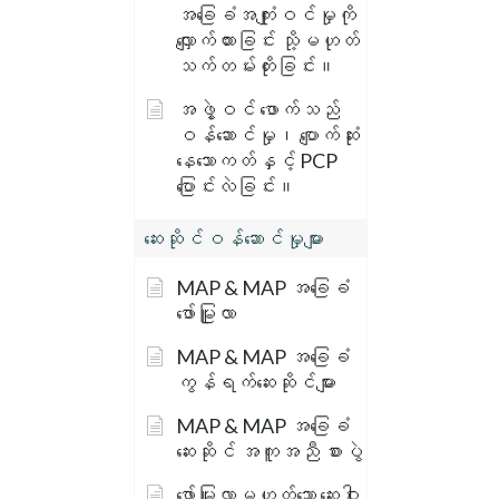
အခြေခံအကျုံးဝင်မှုကို
လျှောက်ထားခြင်း သို့မဟုတ်
သက်တမ်းတိုးခြင်း။
အဖွဲ့ဝင် ဖောက်သည်
ဝန်ဆောင်မှု၊ ပျောက်ဆုံး
နေသောကတ်နှင့် PCP
ပြောင်းလဲခြင်း။
ဆေးဆိုင်ဝန်ဆောင်မှုများ
MAP & MAP အခြေခံ
ဖော်မြူလာ
MAP & MAP အခြေခံ
ကွန်ရက်ဆေးဆိုင်များ
MAP & MAP အခြေခံ
ဆေးဆိုင် အကူအညီ စားပွဲ
ဖော်မြူလာမဟုတ်သော ဆေးဝါး