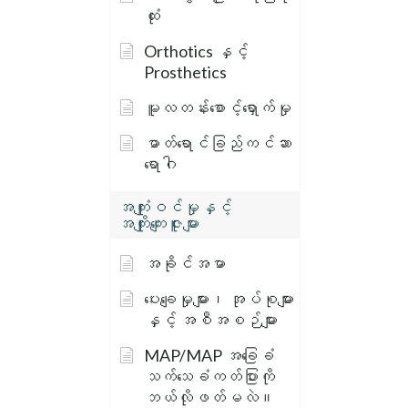
ထုံး
Orthotics နှင့်
Prosthetics
မူလတန်းစောင့်ရှောက်မှု
ဓာတ်ရောင်ခြည်ကင်ဆာ
ရောဂါ
အကျုံးဝင်မှုနှင့်
အကျိုးကျေးဇူးများ
အခိုင်အမာ
ပေးချေမှုများ၊ အုပ်စုများ
နှင့် အစီအစဉ်များ
MAP/MAP အခြေခံ
သက်သေခံကတ်ပြားကို
ဘယ်လိုဖတ်မလဲ။