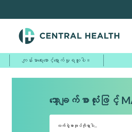
အဓိက
အကြောင်းအရာ
သို့
ကျော်သွား
ပါ။
ကျန်းမာရေးစောင့်ရှောက်မှုရယူပါ။
သော့ချက်စာလုံးဖြင့်