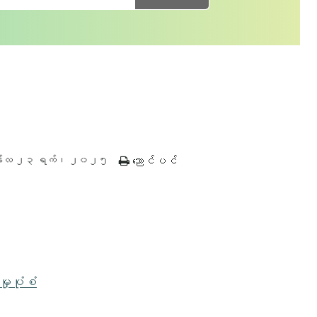
န်လ ၂၃ ရက်၊ ၂၀၂၅
ညောင်ပင်
ှုပုံစံ