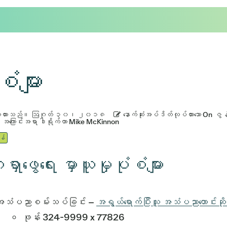
စံများ
းထားသည်။
ဩဂုတ် ၃၀၊ ၂၀၁၈
နောက်ဆုံးအပ်ဒိတ်လုပ်ထားသော On
ဇွ
အကြောင်းအရာ ဒါရိုက်တာ Mike McKinnon
န်
ါရှာဖွေရေး မှာယူမှုပုံစံများ
သံပညာစမ်းသပ်ခြင်း –
အရွယ်ရောက်ပြီးသူ အသံပညာတောင်းဆိုမ
ဖုန်း 324-9999 x 77826