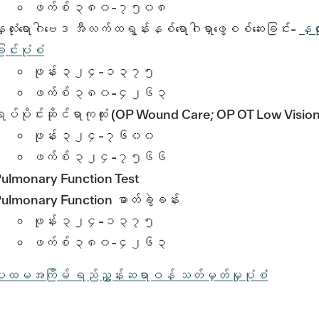
ဖက်စ် ၃၈၀-၇၅၀၈
ှလုံးရောဂါဗေဒ အီလက်ထရွန်းနစ်ရောဂါရှာဖွေစစ်ဆေးခြင်း-
နှလ
ြင်းပုံစံ
ဖုန်း ၃၂၄-၁၃၇၅
ဖက်စ် ၃၈၀-၄၂၆၃
ုပ်ပိုင်းဆိုင်ရာကုထုံး (OP Wound Care; OP OT Low Visi
ဖုန်း ၃၂၄-၇၆၀၀
ဖက်စ် ၃၂၄-၇၅၆၆
ulmonary Function Test
ulmonary Function ဓာတ်ခွဲခန်း
ဖုန်း ၃၂၄-၁၃၇၅
ဖက်စ် ၃၈၀-၄၂၆၃
ထမအကြိမ် ရည်ညွှန်းဆရာဝန် သတ်မှတ်မှုပုံစံ