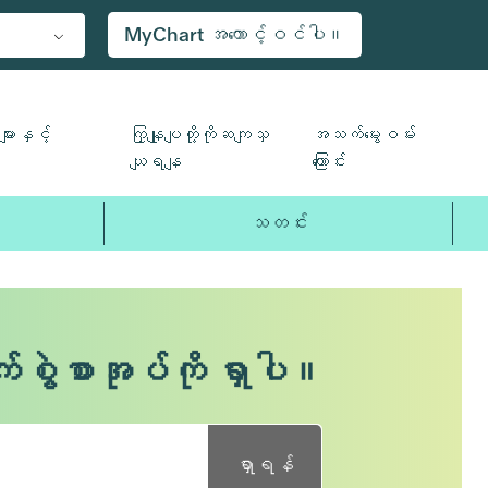
MyChart အကောင့်ဝင်ပါ။
ျားနှင့်
ကြှနျုပျတို့ကိုဆကျသှ
အသက်မွေးဝမ်း
ယျရနျ
ကြောင်း
သတင်း
က်စွဲစာအုပ်ကို ရှာပါ။
ရှာရန်