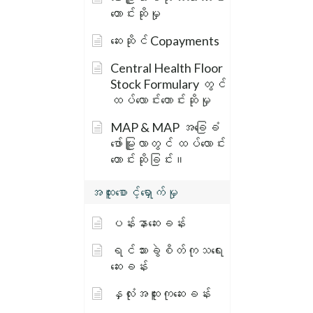
တောင်းဆိုမှု
ဆေးဆိုင် Copayments
Central Health Floor
Stock Formulary တွင်
ထပ်လောင်းတောင်းဆိုမှု
MAP & MAP အခြေခံ
ဖော်မြူလာတွင် ထပ်လောင်း
တောင်းဆိုခြင်း။
အထူးစောင့်ရှောက်မှု
ပန်းနာဆေးခန်း
ရင်သားခွဲစိတ်ကုသရေး
ဆေးခန်း
နှလုံးအထူးကုဆေးခန်း