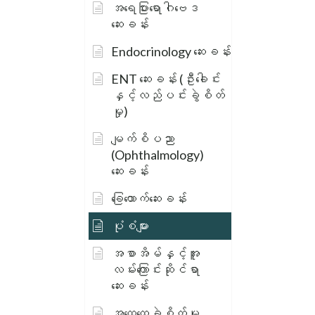
အရေပြားရောဂါဗေဒ
ဆေးခန်း
Endocrinology ဆေးခန်း
ENT ဆေးခန်း (ဦးခေါင်း
နှင့်လည်ပင်းခွဲစိတ်
မှု)
မျက်စိပညာ
(Ophthalmology)
ဆေးခန်း
ခြေထောက်ဆေးခန်း
ပုံစံများ
အစာအိမ်နှင့်အူ
လမ်းကြောင်းဆိုင်ရာ
ဆေးခန်း
အထွေထွေခွဲစိတ်မှု