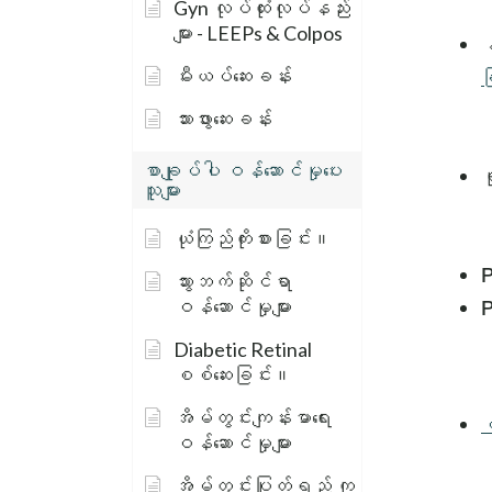
Gyn လုပ်ထုံးလုပ်နည်း
များ - LEEPs & Colpos
န
မီးယပ်ဆေးခန်း
ခ
သားဖွားဆေးခန်း
စာချုပ်ပါ ဝန်ဆောင်မှုပေး
ရ
သူများ
ယုံကြည်ကိုးစားခြင်း။
P
သွားဘက်ဆိုင်ရာ
ဝန်ဆောင်မှုများ
P
Diabetic Retinal
စစ်ဆေးခြင်း။
အိမ်တွင်းကျန်းမာရေး
ပ
ဝန်ဆောင်မှုများ
အိမ်တွင်းပြုတ်ရည် ကု