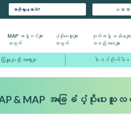
ဗမာစာ
MAP အဖွဲ့ဝင်များ
ပံ့ပိုးပေးသူများ
ဘုတ်အဖွဲ့ မန်နေဂျာမ
အတွက်
အတွက်
အစည်းအဝေးများ
ကြှနျုပျတို့အကွောငျး
ပါဝင်လိုက်ပါ။
 MAP & MAP အခြေခံပံ့ပိုးပေးသူလ