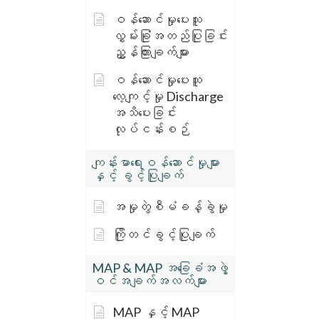
ဝန်ဆောင်မှုပေးသူ
လွှမ်းခြုံအတည်ပြုခြင်း
ညွှန်ကြားချက်များ
ဝန်ဆောင်မှုပေးသူ
လေ့ကျင့်မှု Discharge
အသိပေးခြင်း
လုပ်ငန်းစဉ်
ကျန်းမာရေးဝန်ဆောင်မှုများ
နှင့် ခွင့်ပြုချက်
အမှုတွဲစီမံခန့်ခွဲမှု
ကြိုတင်ခွင့်ပြုချက်
MAP & MAP အခြေခံအဖွဲ့
ဝင်အချက်အလက်များ
MAP နှင့် MAP