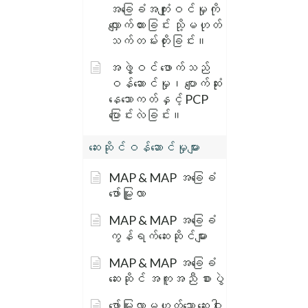
အခြေခံအကျုံးဝင်မှုကို
လျှောက်ထားခြင်း သို့မဟုတ်
သက်တမ်းတိုးခြင်း။
အဖွဲ့ဝင် ဖောက်သည်
ဝန်ဆောင်မှု၊ ပျောက်ဆုံး
နေသောကတ်နှင့် PCP
ပြောင်းလဲခြင်း။
ဆေးဆိုင်ဝန်ဆောင်မှုများ
MAP & MAP အခြေခံ
ဖော်မြူလာ
MAP & MAP အခြေခံ
ကွန်ရက်ဆေးဆိုင်များ
MAP & MAP အခြေခံ
ဆေးဆိုင် အကူအညီ စားပွဲ
ဖော်မြူလာမဟုတ်သော ဆေးဝါး