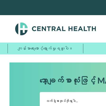
အဓိက
အကြောင်းအရာ
သို့
ကျော်သွား
ပါ။
ကျန်းမာရေးစောင့်ရှောက်မှုရယူပါ။
သော့ချက်စာလုံးဖြင့်