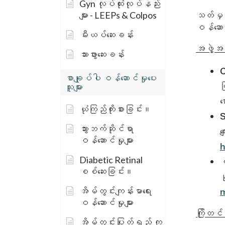
Gyn လုပ်ထုံးလုပ်နည်း
များ - LEEPs & Colpos
သတ်မှတ်
ဝန်ဆော
မီးယပ်ဆေးခန်း
အဖွဲ့အစ
သားဖွားဆေးခန်း
C
စာချုပ်ပါ ဝန်ဆောင်မှုပေး
ပ
သူများ
စ
ယုံကြည်ကိုးစားခြင်း။
S
သွားဘက်ဆိုင်ရာ
က
ဝန်ဆောင်မှုများ
h
Diabetic Retinal
မ
စစ်ဆေးခြင်း။
န
အိမ်တွင်းကျန်းမာရေး
m
ဝန်ဆောင်မှုများ
ကြိုတင
အိမ်တွင်းပြုတ်ရည် ကု