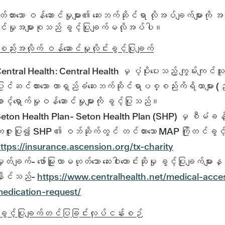
ထားသော ဝန်ဆောင်မှုများ၏ ဆေးဘက်ဆိုင်ရာ လိုအပ်ချက်များကို 
င်မှုအများစုသည် ခွင့်ပြုချက်မလိုအပ်ပါ။
ည်းအလိုက် ဝန်ဆောင်မှုလိုင်းခွင့်ပြုချက်
entral Health: Central Health မှ ပံ့ပိုးပေးသည့် ကျွမ်းကျင်သ
ြင်ဆင်ထားသော တာရှည်ခံဆေးဘက်ဆိုင်ရာပစ္စည်းကိရိယာများ (ဥ
ောင့်ရှောက်မှုဝန်ဆောင်မှုများကို ခွင့်ပြုသည်။
eton Health Plan- Seton Health Plan (SHP) မှ စီမံခန့်
ျေးဇူးပြု၍ SHP ၏ ဝဘ်ဆိုက်တွင် တင်ထားသော MAP ကြိုတင်ခွင
ttps://insurance.ascension.org/tx-charity
ှတ်ချက်- ဖော်မြူလာမဟုတ်သော ဆေးဝါးတောင်းဆိုမှု ခွင့်ပြုချက်မ
ိုင်သည်-
https://www.centralhealth.net/medical-acc
edication-request/
်ခွင့်ပြုချက်တင်ပြခြင်းလုပ်ငန်းစဉ်