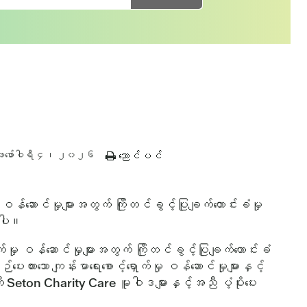
ဖေဖော်ဝါရီ ၄၊ ၂၀၂၆
ညောင်ပင်
န်ဆောင်မှုများအတွက် ကြိုတင်ခွင့်ပြုချက်တောင်းခံမှု
ိပါ။
ှု ဝန်ဆောင်မှုများအတွက် ကြိုတင်ခွင့်ပြုချက်တောင်းခံ
ပေးထားသော ကျန်းမာရေးစောင့်ရှောက်မှု ဝန်ဆောင်မှုများနှင့်
ု Seton Charity Care မူဝါဒများနှင့်အညီ ပံ့ပိုးပေး