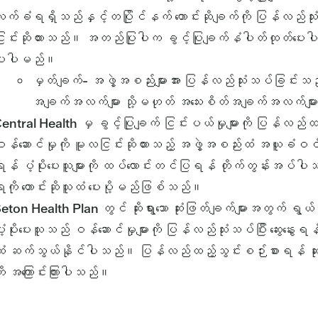
က်ခံရရှိသည်နှင့်တပြိုင်နက် တောင်းဆိုချက်ကို ပြန်လည်သုံး
ြင်းဆိုထားသည်။ အတည်ပြုပါက ခွင့်ပြုချက်နံပါတ်ထုတ်ပေးပါသည
ေးပါမည်။
မှတ်ချက်- အဖွဲ့အစည်းများအား ပြန်လည်သုံးသပ်ခြင်းသ
အချက်အလက်များ သို့မဟုတ် အသေးစိတ်အချက်အလက်များကိ
entral Health မှ ခွင့်ပြုချက် ငြင်းပယ်မှုများကို ပြန်
န်ဆောင်မှုကို မူလငြင်းဆိုထားသည့် အဖွဲ့အစည်းထံ အယူခံဝင်သင
န် ပံ့ပိုးပေးသူများကို ထပ်လောင်းတင်ပြရန် တိုက်တွန်းအပ
ေးကို တောင်းဆိုသူထံ ပေးပို့မည်ဖြစ်သည်။
eton Health Plan တွင် ဆိုးရွားသော ဆုံးဖြတ်ချက်များအတွက် ရွ
ံ့ပိုးပေးသူသည် ဝန်ဆောင်မှုများကို ပြန်လည်သုံးသပ်ပြီး ဆွေးနွေ
ံ ဆက်သွယ်နိုင်ပါသည်။ ပြန်လည်ထည့်သွင်းစဉ်းစားရန် ဆုံးဖ
ို အကြောင်းကြားပါသည်။