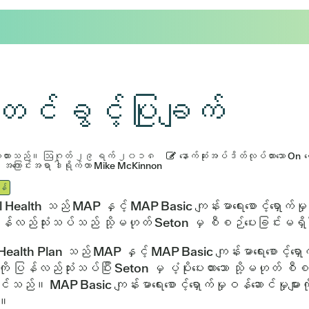
ိုတင်ခွင့်ပြုချက်
းထားသည်။
ဩဂုတ် ၂၉ ရက် ၂၀၁၈
နောက်ဆုံးအပ်ဒိတ်လုပ်ထားသော On
အကြောင်းအရာ ဒါရိုက်တာ Mike McKinnon
န်
 Health သည် MAP နှင့် MAP Basic ကျန်းမာရေးစောင့်ရှောက်မှု ဝ
 ပြန်လည်သုံးသပ်သည် သို့မဟုတ် Seton မှ စီစဉ်ပေးခြင်းမရှ
ealth Plan သည် MAP နှင့် MAP Basic ကျန်းမာရေးစောင့်ရှောက်မ
ကို ပြန်လည်သုံးသပ်ပြီး Seton မှ ပံ့ပိုးပေးထားသော သို့မဟုတ် စီစဉ်
်သည်။ MAP Basic ကျန်းမာရေးစောင့်ရှောက်မှုဝန်ဆောင်မှုများကိ
်။