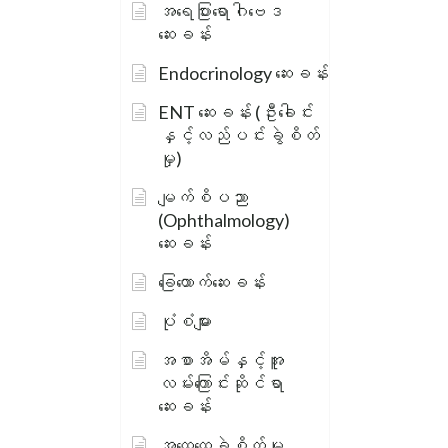
အရေပြားရောဂါဗေဒ
ဆေးခန်း
Endocrinology ဆေးခန်း
ENT ဆေးခန်း (ဦးခေါင်း
နှင့်လည်ပင်းခွဲစိတ်
မှု)
မျက်စိပညာ
(Ophthalmology)
ဆေးခန်း
ခြေထောက်ဆေးခန်း
ပုံစံများ
အစာအိမ်နှင့်အူ
လမ်းကြောင်းဆိုင်ရာ
ဆေးခန်း
အထွေထွေခွဲစိတ်မှု