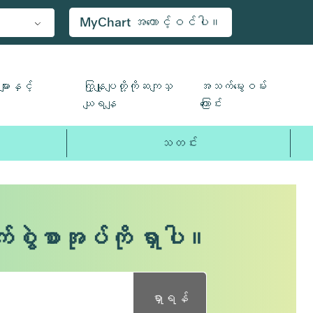
MyChart အကောင့်ဝင်ပါ။
ျားနှင့်
ကြှနျုပျတို့ကိုဆကျသှ
အသက်မွေးဝမ်း
ယျရနျ
ကြောင်း
သတင်း
က်စွဲစာအုပ်ကို ရှာပါ။
ရှာရန်