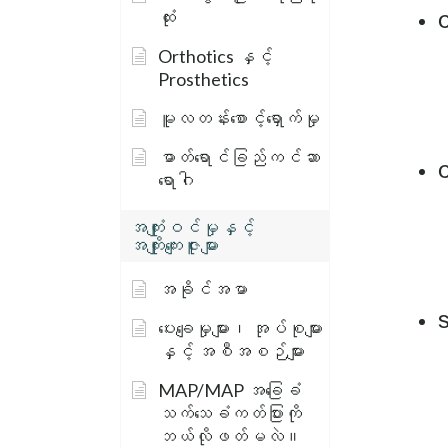
ထုံး
C
Orthotics နှင့်
Prosthetics
မူလတန်းစောင့်ရှောက်မှု
ဓာတ်ရောင်ခြည်ကင်ဆာ
C
ရောဂါ
အကျုံးဝင်မှုနှင့်
အကျိုးကျေးဇူးများ
အခိုင်အမာ
S
ပေးချေမှုများ၊ အုပ်စုများ
နှင့် အစီအစဉ်များ
MAP/MAP အခြေခံ
သက်သေခံကတ်ပြားကို
ဘယ်လိုဖတ်မလဲ။