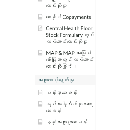
တောင်းဆိုမှု
ဆေးဆိုင် Copayments
Central Health Floor
Stock Formulary တွင်
ထပ်လောင်းတောင်းဆိုမှု
MAP & MAP အခြေခံ
ဖော်မြူလာတွင် ထပ်လောင်း
တောင်းဆိုခြင်း။
အထူးစောင့်ရှောက်မှု
ပန်းနာဆေးခန်း
ရင်သားခွဲစိတ်ကုသရေး
ဆေးခန်း
နှလုံးအထူးကုဆေးခန်း