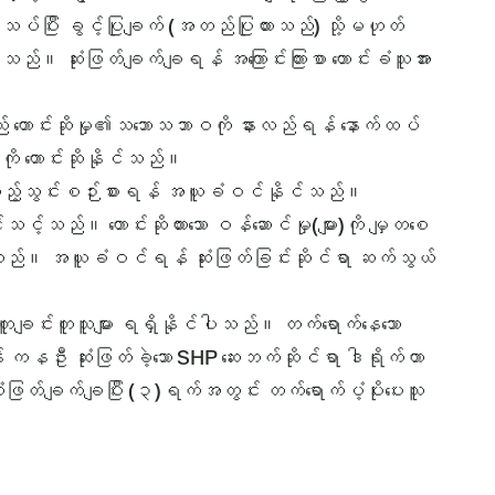
သပ်ပြီး ခွင့်ပြုချက် (အတည်ပြုထားသည်) သို့မဟုတ်
်။ ဆုံးဖြတ်ချက်ချရန် အကြောင်းကြားစာ တောင်းခံသူအား
ည် တောင်းဆိုမှု၏သဘောသဘာဝကို နားလည်ရန် နောက်ထပ်
ု တောင်းဆိုနိုင်သည်။
လည်ထည့်သွင်းစဉ်းစားရန် အယူခံဝင်နိုင်သည်။
့်သည်။ တောင်းဆိုထားသော ဝန်ဆောင်မှု(များ)ကို မျှတစေ
်ပါသည်။ အယူခံဝင်ရန် ဆုံးဖြတ်ခြင်းဆိုင်ရာ ဆက်သွယ်
ယ်တူချင်းတူသူများ ရရှိနိုင်ပါသည်။ တက်ရောက်နေသော
းရန် ကနဦး ဆုံးဖြတ်ခဲ့သော SHP ဆေးဘက်ဆိုင်ရာ ဒါရိုက်တာ
ြတ်ချက်ချပြီး (၃)ရက်အတွင်း တက်ရောက်ပံ့ပိုးပေးသူ