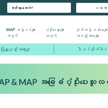
ဗမာစာ
MAP အဖွဲ့ဝင်များ
ပံ့ပိုးပေးသူများ
ဘုတ်အဖွဲ့ မန်နေဂျာမ
အတွက်
အတွက်
အစည်းအဝေးများ
ကြှနျုပျတို့အကွောငျး
ပါဝင်လိုက်ပါ။
 MAP & MAP အခြေခံပံ့ပိုးပေးသူလ