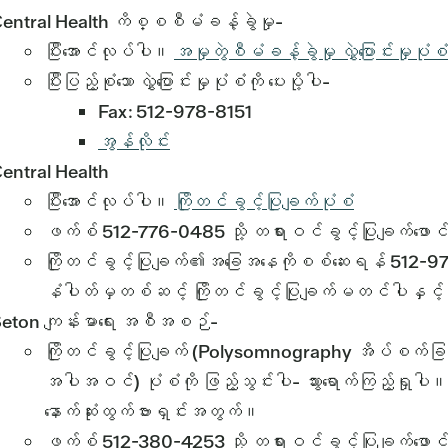
entral Health ကိစ္စစီမံခန့်ခွဲမှု-
ပြီးအောင်လုပ်ပါ။
အမှုတွဲစီမံခန့်ခွဲမှု လွှဲပြောင်းမှုပုံစံ
ပြီးပြည့်စုံသော လွှဲပြောင်းမှုပုံစံကို ပေးပို့ပါ-
Fax: 512-978-8151
အွန်လိုင်း
entral Health
ပြီးအောင်လုပ်ပါ။
ကြိုတင်ခွင့်ပြုချက်ပုံစံ
ဖက်စ် 512-776-0485 သို့ တရားဝင်ခွင့်ပြုချက်ဖောင်န
ကြိုတင်ခွင့်ပြုချက်၏အခြေအနေကိုစစ်ဆေးရန် 512-978-813
နံပါတ်မှတစ်ဆင့် ကြိုတင်ခွင့်ပြုချက်မတင်ပါနှင့
eton ကျန်းမာရေး အစီအစဉ်-
ကြိုတင်ခွင့်ပြုချက် (Polysomnography အိပ်စက်ခြင်း
အပါအဝင်) ပုံစံကို ဖြည့်သွင်းပါ- သွားရောက်ကြည့်ရှုပါ
နောက်ဆုံးထွက်ဗားရှင်းအတွက်။
ဖက်စ် 512-380-4253 သို့ တရားဝင်ခွင့်ပြုချက်ဖောင်န