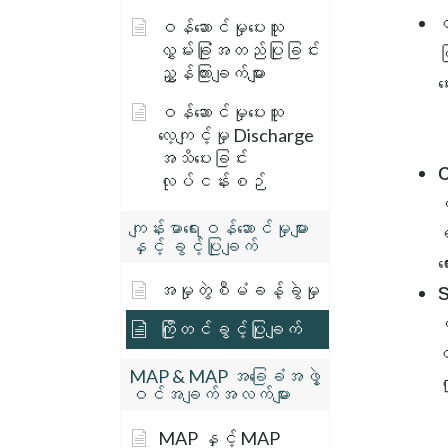
လ
ဝန်ဆောင်မှုပေးသူ
လွှမ်းခြုံအတည်ပြုခြင်း
င
ညွှန်ကြားချက်များ
ပ
ဝန်ဆောင်မှုပေးသူ
လေ့ကျင့်မှု Discharge
အသိပေးခြင်း
C
လုပ်ငန်းစဉ်
ဝ
ကျန်းမာရေးဝန်ဆောင်မှုများ
ရ
နှင့် ခွင့်ပြုချက်
ရ
အမှုတွဲစီမံခန့်ခွဲမှု
S
ပ
ကြိုတင်ခွင့်ပြုချက်
ထ
MAP & MAP အခြေခံအဖွဲ့
က
ဝင်အချက်အလက်များ
MAP နှင့် MAP