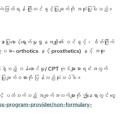
အကဲဖြတ်ရန် ကြိုတင်ခွင့်ပြုချက်ကို အသုံးပြုပါသည်။
ူနာပြုစောင့်ရှောက်မှုဌာနအချို့၏ ဝင်ခွင့်၊ စိတ်ကြိုက်
ပမာ- orthotics နှင့် prosthetics) နှင့် အထူး
ခွဲသည့် ဝန်ဆောင်မှု/ CPT ကုဒ်များစာရင်းအတွက်
့်ပြုချက်ဇယားကို ပြန်လည်သုံးသပ်ပါ။
ျားနှင့် ပတ်သက်သည့် အချက်အလက်များကို ဤနေရာတွင် တွေ့
ess-program-provider/non-formulary-