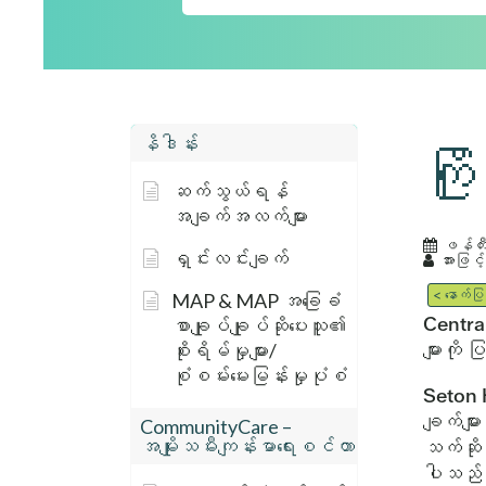
နိဒါန်း
ကြ
ဆက်သွယ်ရန်
အချက်အလက်များ
ဖန်တီ
ရှင်းလင်းချက်
အားဖြင့်
< နောက်ပြ
MAP & MAP အခြေခံ
Central
စာချုပ်ချုပ်ဆိုပေးသူ၏
များကို
စိုးရိမ်မှုများ/
စုံစမ်းမေးမြန်းမှုပုံစံ
Seton H
ချက်များ
CommunityCare –
အမျိုးသမီးကျန်းမာရေးစင်တာ
သက်ဆိုင
ပါသည