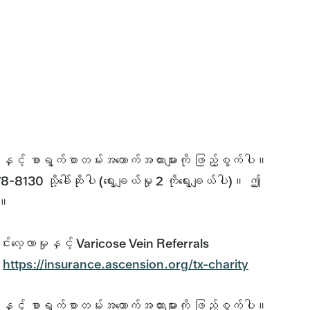
ှင့် စာရွက်စာတမ်းအထောက်အထားများကို ဖြည့်စွက်ပါ။
0 သို့ခေါ်ဆိုပါ (ရွေးချယ်မှု 2 ကိုရွေးချယ်ပါ)။ ဤ
်။
လေ့လာမှုနှင့် Varicose Vein Referrals
။
https://insurance.ascension.org/tx-charity
ှင့် စာရွက်စာတမ်းအထောက်အထားများကို ဖြည့်စွက်ပါ။