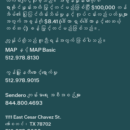
လက်ခံကျင့်သုံးခဲ့သည်။ အခွန်နှုန်းထားကို ၈
ရာခိုင်နှုန်းအထိ မြှင့်တင်မည်ဖြစ်ပြီး $100,000 တန်
အိမ်၏ ပြုပြင်ထိန်းသိမ်းမှုနှင့် လုပ်ငန်းလည်ပတ်မှုများ
အတွက် အခွန်ကို $8.41 (ဒေါ်လာ ရှစ်ဒေါ်လာနှင့် လေးဆယ့်
တစ်ဆင့်) ခန့် မြှင့်တင်မည်ဖြစ်သည်။.
ကျွန်ုပ်တို့သည် ကူညီရန်အတွက် ဖြစ်ပါသည်။
MAP နှင့် MAP Basic
512.978.8130
ကွန်မြူနတီစောင့်ရှောက်မှု
512.978.9015
Sendero ကျန်းမာရေး အစီအစဉ်များ
844.800.4693
1111 East Cesar Chavez St.
အော်စတင်၊ TX 78702