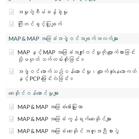
အမှုတွဲစီမံခန့်ခွဲမှု
ကြိုတင်ခွင့်ပြုချက်
MAP & MAP အခြေခံအဖွဲ့ဝင်အချက်အလက်များ
MAP နှင့် MAP အခြေခံအကျုံးဝင်မှုကို လျှောက်ထားခြင်း
သို့မဟုတ် သက်တမ်းတိုးခြင်း။
အဖွဲ့ဝင် ဖောက်သည်ဝန်ဆောင်မှု၊ ပျောက်ဆုံးနေသောကတ်
နှင့် PCP ပြောင်းလဲခြင်း။
ဆေးဆိုင်ဝန်ဆောင်မှုများ
MAP & MAP အခြေခံဖော်မြူလာ
MAP & MAP အခြေခံ ကွန်ရက်ဆေးဆိုင်များ
MAP & MAP အခြေခံ ဆေးဆိုင် အကူအညီ စားပွဲ