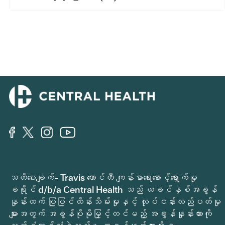
သတိပေးချက်- Travis ကောင်တီ ကျန်းမာရေးစောင့်ရှောက်မှု
ခရိုင် d/b/a Central Health သည် ယခင်နှစ်အခွန်
နှုန်းထက် ပြုပြင်ထိန်းသိမ်းမှုနှင့် လုပ်ငန်းလည်ပတ်မှု
များအတွက် အခွန်ပိုမိုမြှင့်တင်မည့် အခွန်နှုန်းထားကို