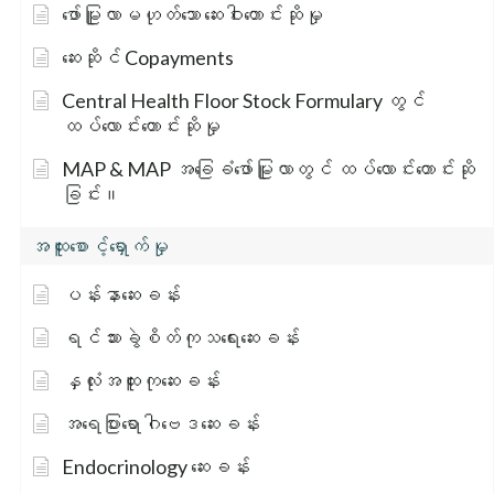
ဖော်မြူလာမဟုတ်သော ဆေးဝါးတောင်းဆိုမှု
ဆေးဆိုင် Copayments
Central Health Floor Stock Formulary တွင်
ထပ်လောင်းတောင်းဆိုမှု
MAP & MAP အခြေခံဖော်မြူလာတွင် ထပ်လောင်းတောင်းဆို
ခြင်း။
အထူးစောင့်ရှောက်မှု
ပန်းနာဆေးခန်း
ရင်သားခွဲစိတ်ကုသရေးဆေးခန်း
နှလုံးအထူးကုဆေးခန်း
အရေပြားရောဂါဗေဒဆေးခန်း
Endocrinology ဆေးခန်း