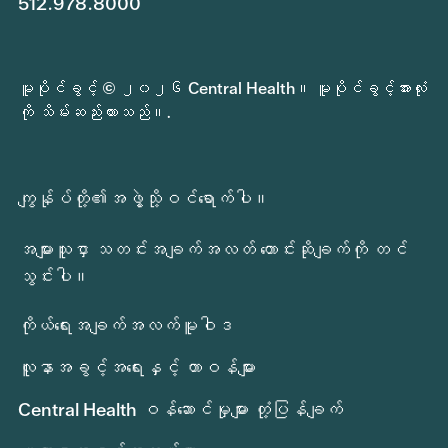
512.978.8000
မူပိုင်ခွင့် © ၂၀၂၆ Central Health။ မူပိုင်ခွင့်အားလုံး
ကို သိမ်းဆည်းထားသည်။.
ကျွန်ုပ်တို့၏အဖွဲ့သို့ဝင်ရောက်ပါ။
အများသူငှာ သတင်းအချက်အလတ် တောင်းဆိုချက်ကို တင်
သွင်းပါ။
ကိုယ်ရေးအချက်အလက်မူဝါဒ
လူနာအခွင့်အရေးနှင့် တာဝန်များ
Central Health ဝန်ဆောင်မှုများ တုံ့ပြန်ချက်