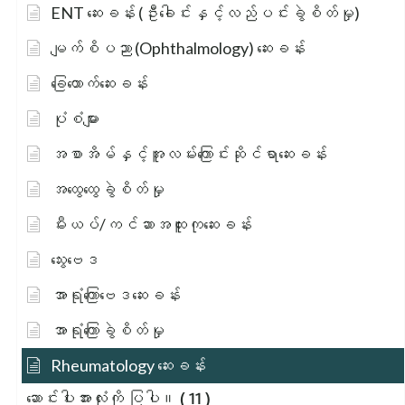
ENT ဆေးခန်း (ဦးခေါင်းနှင့်လည်ပင်းခွဲစိတ်မှု)
မျက်စိပညာ (Ophthalmology) ဆေးခန်း
ခြေထောက်ဆေးခန်း
ပုံစံများ
အစာအိမ်နှင့်အူလမ်းကြောင်းဆိုင်ရာဆေးခန်း
အထွေထွေခွဲစိတ်မှု
မီးယပ်/ကင်ဆာအထူးကုဆေးခန်း
သွေးဗေဒ
အာရုံကြောဗေဒဆေးခန်း
အာရုံကြောခွဲစိတ်မှု
Rheumatology ဆေးခန်း
ဆောင်းပါးအားလုံးကို ပြပါ။
( 11 )