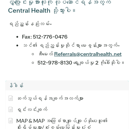
လွှဲပြောင်းမှုအားလုံးကို လုပ်ဆောင်ရန်အတွက်
Central Health သို့သွားပါ။
ရည်ညွှန်းနည်းလမ်း-
Fax: 512-776-0476
သင်၏ ရည်ညွန်းမှုဆိုင်ရာ မေးခွန်းများအတွက်-
အီးမေးလ်
Referrals@centralhealth.net
512-978-8130 ရွေးချယ်မှု 2 ကိုခေါ်ဆိုပါ။
နိဒါန်း
ဆက်သွယ်ရန်အချက်အလက်များ
ရှင်းလင်းချက်
MAP & MAP အခြေခံစာချုပ်ချုပ်ဆိုပေးသူ၏
စိုးရိမ်မှုများ/စုံစမ်းမေးမြန်းမှုပုံစံ