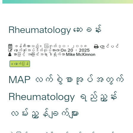
Rheumatology ဆေးခန်း
ဖန်တီးထားသည်။
ဩဂုတ် ၃၀၊ ၂၀၁၈
ညောင်ပင်
နောက်ဆုံးအပ်ဒိတ်လုပ်ထားသော On
20 ၊ 2025
အားဖြင့်
အကြောင်းအရာ ဒါရိုက်တာ Mike McKinnon
< နောက်ပြန်
MAP လက်စွဲစာအုပ်အတွက်
Rheumatology ရည်ညွှန်း
လမ်းညွှန်ချက်များ