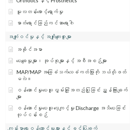
Orthotics နှင့် Prosthetics
မူလတန်းစောင့်ရှောက်မှု
ဓာတ်ရောင်ခြည်ကင်ဆာရောဂါ
အကျုံးဝင်မှုနှင့် အကျိုးကျေးဇူးများ
အခိုင်အမာ
ပေးချေမှုများ၊ အုပ်စုများနှင့် အစီအစဉ်များ
MAP/MAP အခြေခံသက်သေခံကတ်ပြားကို ဘယ်လိုဖတ်
မလဲ။
ဝန်ဆောင်မှုပေးသူ လွှမ်းခြုံအတည်ပြုခြင်း ညွှန်ကြားချက်
များ
ဝန်ဆောင်မှုပေးသူ လေ့ကျင့်မှု Discharge အသိပေးခြင်း
လုပ်ငန်းစဉ်
ကျန်းမာရေးဝန်ဆောင်မှုများနှင့် ခွင့်ပြုချက်