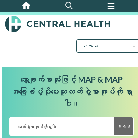
အဓိက
အကြောင်းအရာ
သို့
ကျော်သွား
ပါ။
ဗမာစာ
သော့ချက်စာလုံးဖြင့် MAP & MAP
အခြေခံပံ့ပိုးပေးသူလက်စွဲစာအုပ်ကို ရှာ
ပါ။
ရှာရန်