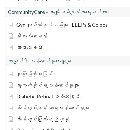
CommunityCare – အမျိုးသမီးကျန်းမာရေးစင်တာ
Gyn လုပ်ထုံးလုပ်နည်းများ - LEEPs & Colpos
မီးယပ်ဆေးခန်း
သားဖွားဆေးခန်း
စာချုပ်ပါ ဝန်ဆောင်မှုပေးသူများ
ယုံကြည်ကိုးစားခြင်း။
သွားဘက်ဆိုင်ရာဝန်ဆောင်မှုများ
Diabetic Retinal စစ်ဆေးခြင်း။
အိမ်တွင်းကျန်းမာရေးဝန်ဆောင်မှုများ
အိမ်တွင်းပြုတ်ရည် ကုထုံး