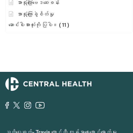
အာရုံကြောဗေဒဆေးခန်း
အာရုံကြောခွဲစိတ်မှု
ဆောင်းပါးအားလုံးကို ပြပါ။
( 11 )
သတိပေးချက်- Travis ကောင်တီ ကျန်းမာရေးစောင့်ရှောက်မှု