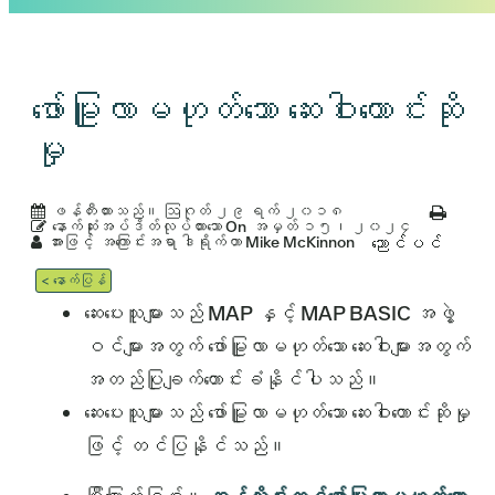
ဖော်မြူလာမဟုတ်သော ဆေးဝါးတောင်းဆို
မှု
ဖန်တီးထားသည်။
ဩဂုတ် ၂၉ ရက် ၂၀၁၈
နောက်ဆုံးအပ်ဒိတ်လုပ်ထားသော On
အမှတ် ၁၅၊ ၂၀၂၄
အားဖြင့်
အကြောင်းအရာ ဒါရိုက်တာ Mike McKinnon
ညောင်ပင်
< နောက်ပြန်
ဆေးပေးသူများသည် MAP နှင့် MAP BASIC အဖွဲ့
ဝင်များအတွက် ဖော်မြူလာမဟုတ်သော ဆေးဝါးများအတွက်
အတည်ပြုချက်တောင်းခံနိုင်ပါသည်။
ဆေးပေးသူများသည် ဖော်မြူလာမဟုတ်သော ဆေးဝါးတောင်းဆိုမှု
ဖြင့် တင်ပြနိုင်သည်။