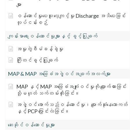
များ
ဝန်ဆောင်မှုပေးသူ လေ့ကျင့်မှု Discharge အသိပေးခြင်း
လုပ်ငန်းစဉ်
ကျန်းမာရေးဝန်ဆောင်မှုများနှင့် ခွင့်ပြုချက်
အမှုတွဲစီမံခန့်ခွဲမှု
ကြိုတင်ခွင့်ပြုချက်
MAP & MAP အခြေခံအဖွဲ့ဝင်အချက်အလက်များ
MAP နှင့် MAP အခြေခံအကျုံးဝင်မှုကို လျှောက်ထားခြင်း
သို့မဟုတ် သက်တမ်းတိုးခြင်း။
အဖွဲ့ဝင် ဖောက်သည်ဝန်ဆောင်မှု၊ ပျောက်ဆုံးနေသောကတ်
နှင့် PCP ပြောင်းလဲခြင်း။
ဆေးဆိုင်ဝန်ဆောင်မှုများ