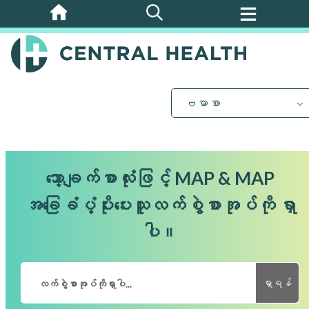
အဓိက
အကြောင်းအရာ
သို့
ကျော်သွား
ပါ။
ဗမာစာ
သော့ချက်စာလုံးဖြင့် MAP & MAP
အခြေခံပံ့ပိုးပေးသူလက်စွဲစာအုပ်ကို ရှာ
ပါ။
ရှာရန်