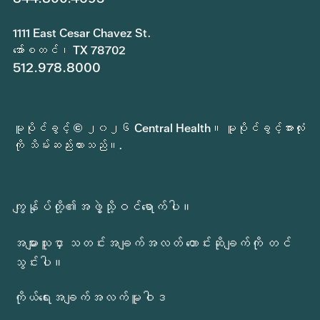
1111 East Cesar Chavez St.
အော်စတင်၊ TX 78702
512.978.8000
မူပိုင်ခွင့် © ၂၀၂၆ Central Health။ မူပိုင်ခွင့်အားလုံး
ကို သိမ်းဆည်းထားသည်။.
ကျွန်ုပ်တို့၏အဖွဲ့သို့ဝင်ရောက်ပါ။
အများသူငှာ သတင်းအချက်အလတ် တောင်းဆိုချက်ကို တင်
သွင်းပါ။
ကိုယ်ရေးအချက်အလက်မူဝါဒ