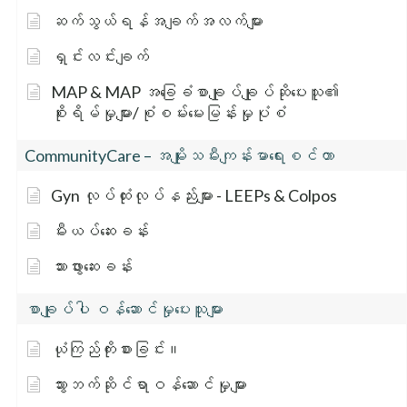
ဆက်သွယ်ရန်အချက်အလက်များ
ရှင်းလင်းချက်
MAP & MAP အခြေခံစာချုပ်ချုပ်ဆိုပေးသူ၏
စိုးရိမ်မှုများ/စုံစမ်းမေးမြန်းမှုပုံစံ
CommunityCare – အမျိုးသမီးကျန်းမာရေးစင်တာ
Gyn လုပ်ထုံးလုပ်နည်းများ - LEEPs & Colpos
မီးယပ်ဆေးခန်း
သားဖွားဆေးခန်း
စာချုပ်ပါ ဝန်ဆောင်မှုပေးသူများ
ယုံကြည်ကိုးစားခြင်း။
သွားဘက်ဆိုင်ရာဝန်ဆောင်မှုများ