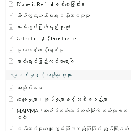
Diabetic Retinal စစ်ဆေးခြင်း။
အိမ်တွင်းကျန်းမာရေးဝန်ဆောင်မှုများ
အိမ်တွင်းပြုတ်ရည် ကုထုံး
Orthotics နှင့် Prosthetics
မူလတန်းစောင့်ရှောက်မှု
ဓာတ်ရောင်ခြည်ကင်ဆာရောဂါ
အကျုံးဝင်မှုနှင့် အကျိုးကျေးဇူးများ
အခိုင်အမာ
ပေးချေမှုများ၊ အုပ်စုများနှင့် အစီအစဉ်များ
MAP/MAP အခြေခံသက်သေခံကတ်ပြားကို ဘယ်လိုဖတ်
မလဲ။
ဝန်ဆောင်မှုပေးသူ လွှမ်းခြုံအတည်ပြုခြင်း ညွှန်ကြားချက်