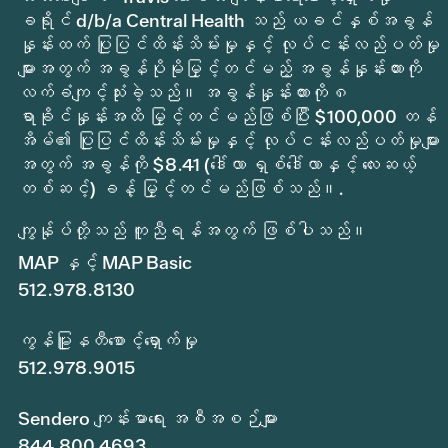
ခရိုင် d/b/a Central Health သည် ယခင်နှစ်အခွန်
နှုန်းထက် ပြုပြင်ထိန်းသိမ်းမှုနှင့် လုပ်ငန်းလည်ပတ်မှု
များအတွက် အခွန်ပိုမိုမြှင့်တင်မည့် အခွန်နှုန်းထားကို
လက်ခံကျင့်သုံးခဲ့သည်။ အခွန်နှုန်းထားကို ၈
ရာခိုင်နှုန်းအထိ မြှင့်တင်မည်ဖြစ်ပြီး $100,000 တန်
အိမ်၏ ပြုပြင်ထိန်းသိမ်းမှုနှင့် လုပ်ငန်းလည်ပတ်မှုများ
အတွက် အခွန်ကို $8.41 (ဒေါ်လာ ရှစ်ဒေါ်လာနှင့် လေးဆယ့်
တစ်ဆင့်) ခန့် မြှင့်တင်မည်ဖြစ်သည်။.
ကျွန်ုပ်တို့သည် ကူညီရန်အတွက် ဖြစ်ပါသည်။
MAP နှင့် MAP Basic
512.978.8130
ကွန်မြူနတီစောင့်ရှောက်မှု
512.978.9015
Sendero ကျန်းမာရေး အစီအစဉ်များ
844.800.4693