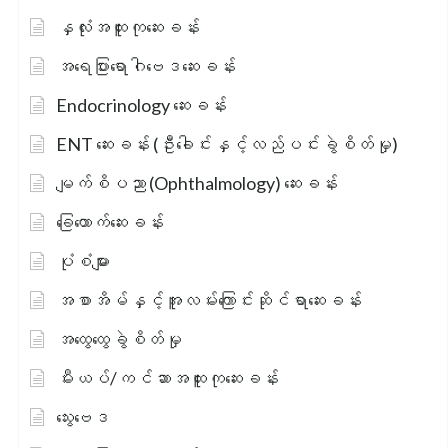
နှလုံးအထူးကုဆေးခန်း
အရေပြားရောဂါဗေဒဆေးခန်း
Endocrinology ဆေးခန်း
ENT ဆေးခန်း (ဦးခေါင်းနှင့်လည်ပင်းခွဲစိတ်မှု)
မျက်စိပညာ (Ophthalmology) ဆေးခန်း
ခြေထောက်ဆေးခန်း
ပုံစံများ
အစာအိမ်နှင့်အူလမ်းကြောင်းဆိုင်ရာဆေးခန်း
အထွေထွေခွဲစိတ်မှု
မီးယပ်/ကင်ဆာအထူးကုဆေးခန်း
သွေးဗေဒ