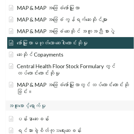
MAP & MAP အခြေခံဖော်မြူလာ
MAP & MAP အခြေခံ ကွန်ရက်ဆေးဆိုင်များ
MAP & MAP အခြေခံ ဆေးဆိုင် အကူအညီ စားပွဲ
ဖော်မြူလာမဟုတ်သော ဆေးဝါးတောင်းဆိုမှု
ဆေးဆိုင် Copayments
Central Health Floor Stock Formulary တွင်
ထပ်လောင်းတောင်းဆိုမှု
MAP & MAP အခြေခံဖော်မြူလာတွင် ထပ်လောင်းတောင်းဆို
ခြင်း။
အထူးစောင့်ရှောက်မှု
ပန်းနာဆေးခန်း
ရင်သားခွဲစိတ်ကုသရေးဆေးခန်း