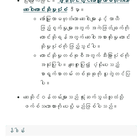
ပြီးမြောက်ခြင်း။
အွန်လိုင်းတွင်ဖော်မြူလာမဟုတ်သော
ဆေးဝါးတောင်းဆိုမှုပုံစံ
ဒီမှာ။
ဖော်မြူလာမဟုတ်သော ဆေးဝါးများနှင့် ယာယီ
ဖြည့်စွက်မှုများအတွက် အကဲဖြတ်ချက်ကို
တောင်းဆိုရန်အတွက် ဆေးဝါးအစားထိုးမှု တောင်း
ဆိုမှုပုံစံကို ဖြည့်သွင်းပါ။
တောင်းဆိုမှုတစ်ခုစီအတွက် သီးခြားပုံစံကို
အသုံးပြုပါ။ ကျေးဇူးပြု၍ ပံ့ပိုးပေးသည့်
စာရွက်စာတမ်း တစ်ခုခုကို ပူးတွဲတင်ပြ
ပါ။
ဆေးဆိုင်ဝန်ထမ်းများသည် ရုံးဆက်သွယ်သူထံသို့
ဖက်စ်သဘောထားကို ပေးပို့မည်ဖြစ်ပါသည်။
နိဒါန်း