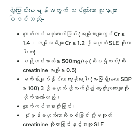
လွှဲပြောင်းပေးရန်အတွက် သင့်လျော်သော လူနာများ
ပါဝင်သည်-
ကျောက်ကပ်မလုံလောက်ခြင်း (အမျိုးသားများတွင် Cr ≥
1.4၊ အမျိုးသမီးများ Cr ≥ 1.2 သို့မဟုတ် SLE တိုးလာ
ပါက)
ပရိုတင်းဓာတ် ≥ 500mg/နေ့ (ဆီးပရိုတင်း/ဆီး
creatinine အချိုး ≥ 0.5)
မထိန်းချုပ်နိုင်သော သွေးတိုးရောဂါ (အမြဲရှိနေသော SBP
≥ 160) 3 သို့မဟုတ် ထို့ထက်ပို၍ သွေးတိုးကျဆေးများကို
လိုက်နာသော်လည်း၊
ကျောက်ကပ်အစားထိုးခြင်း။
ပုံမှန်မဟုတ်သောဆီးစစ်ခြင်း သို့မဟုတ်
creatinine တိုးလာခြင်းနှင့်အတူ SLE