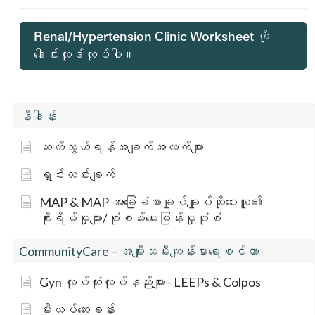
Renal/Hypertension Clinic Worksheet ကို
ဒေါင်းလုဒ်လုပ်ပါ။
နိဒါန်း
ဆက်သွယ်ရန်အချက်အလက်များ
ရှင်းလင်းချက်
MAP & MAP အခြေခံစာချုပ်ချုပ်ဆိုပေးသူ၏
စိုးရိမ်မှုများ/စုံစမ်းမေးမြန်းမှုပုံစံ
CommunityCare – အမျိုးသမီးကျန်းမာရေးစင်တာ
Gyn လုပ်ထုံးလုပ်နည်းများ - LEEPs & Colpos
မီးယပ်ဆေးခန်း