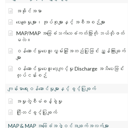
အခိုင်အမာ
ပေးချေမှုများ၊ အုပ်စုများနှင့် အစီအစဉ်များ
MAP/MAP အခြေခံသက်သေခံကတ်ပြားကို ဘယ်လိုဖတ်
မလဲ။
ဝန်ဆောင်မှုပေးသူ လွှမ်းခြုံအတည်ပြုခြင်း ညွှန်ကြားချက်
များ
ဝန်ဆောင်မှုပေးသူ လေ့ကျင့်မှု Discharge အသိပေးခြင်း
လုပ်ငန်းစဉ်
ကျန်းမာရေးဝန်ဆောင်မှုများနှင့် ခွင့်ပြုချက်
အမှုတွဲစီမံခန့်ခွဲမှု
ကြိုတင်ခွင့်ပြုချက်
MAP & MAP အခြေခံအဖွဲ့ဝင်အချက်အလက်များ