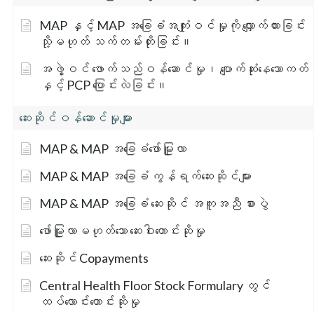
MAP နှင့် MAP အခြေခံအကျုံးဝင်မှုကို လျှောက်ထားခြင်း
သို့မဟုတ် သက်တမ်းတိုးခြင်း။
အဖွဲ့ဝင် ဖောက်သည်ဝန်ဆောင်မှု၊ ပျောက်ဆုံးနေသောကတ်
နှင့် PCP ပြောင်းလဲခြင်း။
ဆေးဆိုင်ဝန်ဆောင်မှုများ
MAP & MAP အခြေခံဖော်မြူလာ
MAP & MAP အခြေခံ ကွန်ရက်ဆေးဆိုင်များ
MAP & MAP အခြေခံ ဆေးဆိုင် အကူအညီ စားပွဲ
ဖော်မြူလာမဟုတ်သော ဆေးဝါးတောင်းဆိုမှု
ဆေးဆိုင် Copayments
Central Health Floor Stock Formulary တွင်
ထပ်လောင်းတောင်းဆိုမှု