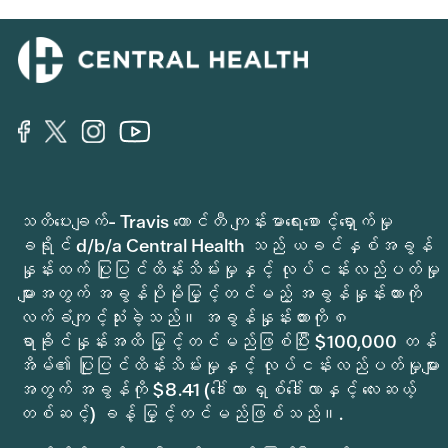
သတိပေးချက်- Travis ကောင်တီ ကျန်းမာရေးစောင့်ရှောက်မှု
ခရိုင် d/b/a Central Health သည် ယခင်နှစ်အခွန်
နှုန်းထက် ပြုပြင်ထိန်းသိမ်းမှုနှင့် လုပ်ငန်းလည်ပတ်မှု
များအတွက် အခွန်ပိုမိုမြှင့်တင်မည့် အခွန်နှုန်းထားကို
လက်ခံကျင့်သုံးခဲ့သည်။ အခွန်နှုန်းထားကို ၈
ရာခိုင်နှုန်းအထိ မြှင့်တင်မည်ဖြစ်ပြီး $100,000 တန်
အိမ်၏ ပြုပြင်ထိန်းသိမ်းမှုနှင့် လုပ်ငန်းလည်ပတ်မှုများ
အတွက် အခွန်ကို $8.41 (ဒေါ်လာ ရှစ်ဒေါ်လာနှင့် လေးဆယ့်
တစ်ဆင့်) ခန့် မြှင့်တင်မည်ဖြစ်သည်။.