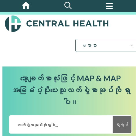
အဓိက
အကြောင်းအရာ
သို့
ကျော်သွား
ပါ။
ဗမာစာ
သော့ချက်စာလုံးဖြင့် MAP & MAP
အခြေခံပံ့ပိုးပေးသူလက်စွဲစာအုပ်ကို ရှာ
ပါ။
ရှာရန်