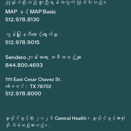
ကျွန်ုပ်တို့သည် ကူညီရန်အတွက် ဖြစ်ပါသည်။
MAP နှင့် MAP Basic
512.978.8130
ကွန်မြူနတီစောင့်ရှောက်မှု
512.978.9015
Sendero ကျန်းမာရေး အစီအစဉ်များ
844.800.4693
1111 East Cesar Chavez St.
အော်စတင်၊ TX 78702
512.978.8000
မူပိုင်ခွင့် © ၂၀၂၆ Central Health။ မူပိုင်ခွင့်အားလုံး
ကို သိမ်းဆည်းထားသည်။.