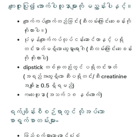
ကျေးဇူးပြု၍ အောက်ပါလူနာများကို မညွှန်းပါနှင့်။
ကျောက်ကပ်ကျောက်တည်ခြင်း (ဆီးလမ်းကြောင်းဆေးခန်းကို
ကိုးကားပါ။)
ပုံမှန်ကျောက်ကပ်လုပ်ငန်းဆောင်တာနှင့် ပရို
တင်းဓာတ်မရှိသော သွေးမွှားရောဂါ (ဆီးလမ်းကြောင်းဆေးခန်း
ကို ကိုးကားပါ)
dipstick တစ်ခုတည်းတွင် ပရိုတင်းဓာတ်
(အရည်အသွေးရှိသော ဆီးပရိုတင်း/ဆီး creatinine
အချိုး ≥ 0.5 ရှိရမည်)
ကလေးလူနာ (အသက် ၁၈ နှစ်အောက်)
ရက်ချိန်းစီစဉ်ရာတွင် လိုအပ်သော
စာရွက်စာတမ်းများ-
ဖြည့်စွက်ထားသော ဖောင်ပုံစံ