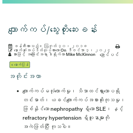
ကျောက်ကပ်/သွေးတိုးဆေးခန်း
ဖန်တီးထားသည်။
ဩဂုတ် ၃၀၊ ၂၀၁၈
နောက်ဆုံးအပ်ဒိတ်လုပ်ထားသော On
ဒီဇင်ဘာ ၃၊ ၂၀၂၄
အားဖြင့်
အကြောင်းအရာ ဒါရိုက်တာ Mike McKinnon
ညောင်ပင်
< နောက်ပြန်
အတိုင်းအတာ
ကျောက်ကပ်မလုံလောက်မှု၊ သိသာထင်ရှားသောပရို
တင်းဓာတ်၊ ယခင်ကျောက်ကပ်အစားထိုးကုသမှု၊
ဖြစ်နိုင်သော nephropathy ရှိသော SLE၊ နှင့်
refractory hypertension ရှိလူနာများကို
အကဲဖြတ်ပြီး ကုသပါ။