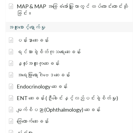
MAP & MAP အခြေခံဖော်မြူလာတွင် ထပ်လောင်းတောင်းဆို
ခြင်း။
အထူးစောင့်ရှောက်မှု
ပန်းနာဆေးခန်း
ရင်သားခွဲစိတ်ကုသရေးဆေးခန်း
နှလုံးအထူးကုဆေးခန်း
အရေပြားရောဂါဗေဒဆေးခန်း
Endocrinology ဆေးခန်း
ENT ဆေးခန်း (ဦးခေါင်းနှင့်လည်ပင်းခွဲစိတ်မှု)
မျက်စိပညာ (Ophthalmology) ဆေးခန်း
ခြေထောက်ဆေးခန်း
ပုံစံများ