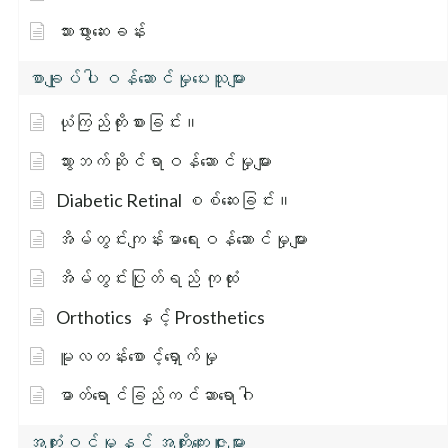
သားဖွားဆေးခန်း
စာချုပ်ပါ ဝန်ဆောင်မှုပေးသူများ
ယုံကြည်ကိုးစားခြင်း။
သွားဘက်ဆိုင်ရာဝန်ဆောင်မှုများ
Diabetic Retinal စစ်ဆေးခြင်း။
အိမ်တွင်းကျန်းမာရေးဝန်ဆောင်မှုများ
အိမ်တွင်းပြုတ်ရည် ကုထုံး
Orthotics နှင့် Prosthetics
မူလတန်းစောင့်ရှောက်မှု
ဓာတ်ရောင်ခြည်ကင်ဆာရောဂါ
အကျုံးဝင်မှုနှင့် အကျိုးကျေးဇူးများ