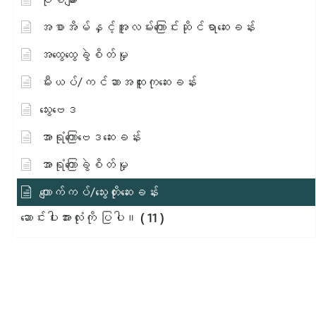
အစာအိမ်နှင့်အူလမ်းကြောင်းဆိုင်ရာဆေးခန်း
အထွေထွေခွဲစိတ်မှု
မီးယပ်/ကင်ဆာအထူးကုဆေးခန်း
သွေးဗေဒ
အာရုံကြောဗေဒဆေးခန်း
အာရုံကြောခွဲစိတ်မှု
ကျောက်ကပ်/သွေးတိုးဆေးခန်း
ဆောင်းပါးအားလုံးကို ပြပါ။
( 11 )