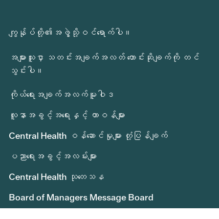
ကျွန်ုပ်တို့၏အဖွဲ့သို့ဝင်ရောက်ပါ။
အများသူငှာ သတင်းအချက်အလတ် တောင်းဆိုချက်ကို တင်
သွင်းပါ။
ကိုယ်ရေးအချက်အလက်မူဝါဒ
လူနာအခွင့်အရေးနှင့် တာဝန်များ
Central Health ဝန်ဆောင်မှုများ တုံ့ပြန်ချက်
ပညာရေးအခွင့်အလမ်းများ
Central Health သုတေသန
Board of Managers Message Board