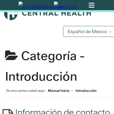
Ir
al
contenido
principal
Español de México
Categoría -
Introducción
Se encuentra usted aquí:
Manual Inicio
Introducción
Información de contacto