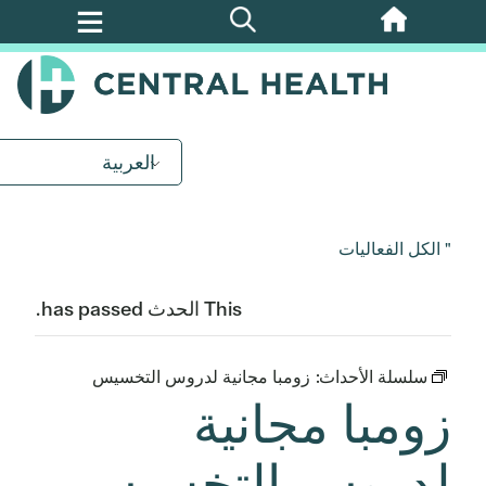
تخطي
إلى
المحتوى
الرئيسي
العربية
" الكل الفعاليات
This الحدث has passed.
سلسلة الأحداث:
زومبا مجانية لدروس التخسيس
زومبا مجانية
لدروس التخسيس