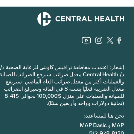
إشعار: اعتمدت مقاطعة ترافيس كاونتي للرعاية الصحية د/
د/ Central Health معدل ضرائب سيرفع الضرائب للصيانة
والعمليات أكثر من معدل ضرائب العام الماضي. سيرتفع
معدل الضريبة فعليًا بنسبة 8 في المائة وسيرفع الضرائب
للصيانة والعمليات على منزل $100,000 بحوالي $8.41
(ثمانية دولارات وواحد وأربعين سنتًا).
نحن هنا للمساعدة:
MAP و MAP Basic
512.978.8130