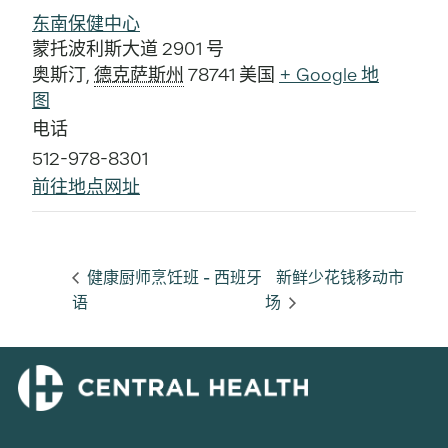
东南保健中心
蒙托波利斯大道 2901 号
奥斯汀
,
德克萨斯州
78741
美国
+ Google 地
图
电话
512-978-8301
前往地点网址
健康厨师烹饪班 - 西班牙
新鲜少花钱移动市
语
场