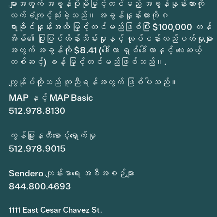
များအတွက် အခွန်ပိုမိုမြှင့်တင်မည့် အခွန်နှုန်းထားကို
လက်ခံကျင့်သုံးခဲ့သည်။ အခွန်နှုန်းထားကို ၈
ရာခိုင်နှုန်းအထိ မြှင့်တင်မည်ဖြစ်ပြီး $100,000 တန်
အိမ်၏ ပြုပြင်ထိန်းသိမ်းမှုနှင့် လုပ်ငန်းလည်ပတ်မှုများ
အတွက် အခွန်ကို $8.41 (ဒေါ်လာ ရှစ်ဒေါ်လာနှင့် လေးဆယ့်
တစ်ဆင့်) ခန့် မြှင့်တင်မည်ဖြစ်သည်။.
ကျွန်ုပ်တို့သည် ကူညီရန်အတွက် ဖြစ်ပါသည်။
MAP နှင့် MAP Basic
512.978.8130
ကွန်မြူနတီစောင့်ရှောက်မှု
512.978.9015
Sendero ကျန်းမာရေး အစီအစဉ်များ
844.800.4693
1111 East Cesar Chavez St.