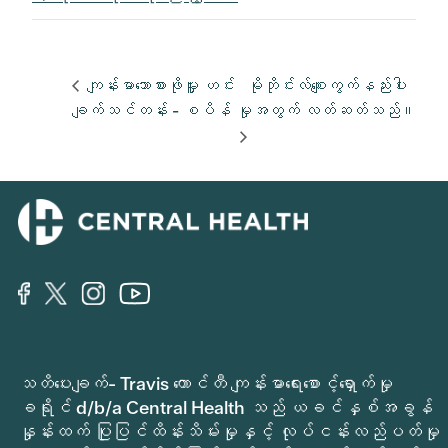
ကျန်းမာသောစားဖိုမှူး ဟင်း
မိုဘိုင်းလ်စျေးကွက်နည်းပါး
ချက်သင်တန်း - စပိန်
မှုအတွက် လတ်ဆတ်သည်။
သတိပေးချက်- Travis ကောင်တီ ကျန်းမာရေးစောင့်ရှောက်မှု
ခရိုင် d/b/a Central Health သည် ယခင်နှစ်အခွန်
နှုန်းထက် ပြုပြင်ထိန်းသိမ်းမှုနှင့် လုပ်ငန်းလည်ပတ်မှု