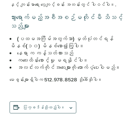
နှင့် ကျန်းမာရေး လေ့ကျင့်ခန်း အတန်းတွင် ပါဝင်ပါ။.
သွားရောက်မည့်အစီအစဉ်မတိုင်မီ သိသင့်
သည်များ
(ပထမအကြိမ်အတွက်သာ) မှတ်ပုံတင်ရန်
မိနစ်(၁၀) မိနစ်စော၍ကြွပါ။
နေရာ က ကန့်သတ်ထားသည်
ကလေးထိန်းစောင့်မှု မရနိုင်ပါ။
အလင်းလက်ကိုင်အလေးများကို ထောက်ပံ့ပေးပါမည်။
မေးခွန်းများရှိပါက 512.978.8528 သို့ခေါ်ဆိုပါ။
ပြက္ခဒိန်သို့ထည့်ပါ။