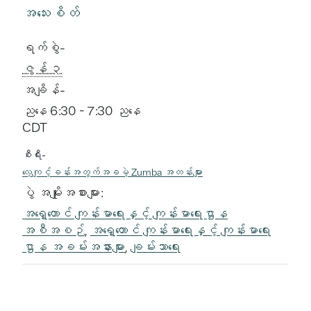
အသေးစိတ်
ရက်စွဲ-
ဇွန် ၃
အချိန်-
ညနေ 6:30 - 7:30 ညနေ
CDT
စီးရီး-
လေ့ကျင့်ခန်းအတွက်အခမဲ့ Zumba အတန်းများ
ပွဲ အမျိုးအစားများ:
အရှေ့တောင် ကျန်းမာရေးနှင့် ကျန်းမာရေးဌာန
အစီအစဉ်
,
အရှေ့တောင် ကျန်းမာရေးနှင့် ကျန်းမာရေး
ဌာန အခမ်းအနားများ
,
ချမ်းသာရေး