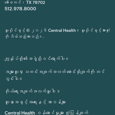
အော်စတင်၊ TX 78702
512.978.8000
မူပိုင်ခွင့် © ၂၀၂၆ Central Health။ မူပိုင်ခွင့်အားလုံး
ကို သိမ်းဆည်းထားသည်။.
ကျွန်ုပ်တို့၏အဖွဲ့သို့ဝင်ရောက်ပါ။
အများသူငှာ သတင်းအချက်အလတ် တောင်းဆိုချက်ကို တင်
သွင်းပါ။
ကိုယ်ရေးအချက်အလက်မူဝါဒ
လူနာအခွင့်အရေးနှင့် တာဝန်များ
Central Health ဝန်ဆောင်မှုများ တုံ့ပြန်ချက်