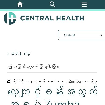
အဓိက
အကြောင်းအရာ
သို့
ကျော်သွား
ပါ။
ဗမာစာ
« အဲ့ဒါနဲ့ အားလုံး
ဤ အဖြစ်အပျက် ပြီးသွားပါပြီ။
ပွဲစီးရီး-
လေ့ကျင့်ခန်းအတွက်အခမဲ့ Zumba အတန်းများ
လေ့ကျင့်ခန်းအတွက်
အခမဲ့ Zumba