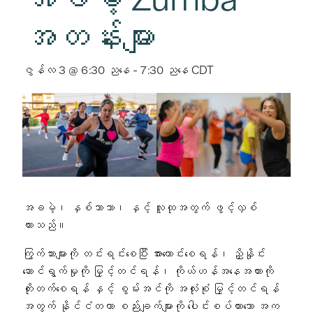
အတန်းများ
ဇွန်လ 3 @ 6:30 ညနေ
-
7:30 ညနေ
CDT
အခမဲ့၊ နှစ်ဘာသာ၊ နှင့် လူထုအတွက် ဖွင့်လှစ်
ထားသည်။
ကြွက်သားများကို တင်းရင်းစေပြီး အားကောင်းစေရန်၊ ညှိနှိုင်း
ဆောင်ရွက်မှုကို မြှင့်တင်ရန်၊ ကိုယ်ဟန်အနေအထားကို
တိုးတက်စေရန် နှင့် စွမ်းအင်ကို အလုံးစုံ မြှင့်တင်ရန်
အတွက် နိုင်ငံတကာ စည်းချက်များကို ပေါင်းစပ်ထားသော အက