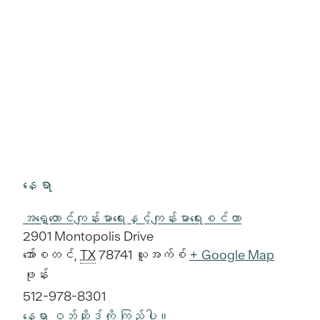
နေရာ
အရှေ့တောင်ကျန်းမာရေးနှင့်ကျန်းမာရေးစင်တာ
2901 Montopolis Drive
အော်စတင်
,
TX
78741
ယူအက်စ်
+ Google Map
ဖုန်း
512-978-8301
နေရာ ဝဘ်ဆိုဒ်ကို ကြည့်ပါ။