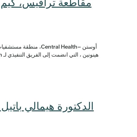
مقاطعة ترافيس، كيم ه
أوستن –Central Health،
الدكتورة هيمالي باتي