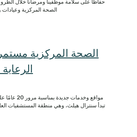
حفاظًا على سلامة موظفينا ومرضانا خلال الظروف
الصحة المركزية وعيادات ومكاتب CommUnityCare يوم الثلاثاء 21 ين
الصحة المركزية مستمر
الرعاية
مواقع وخدما
تبدأ سنترال هيلث، وهي منطقة المستشفيات العا