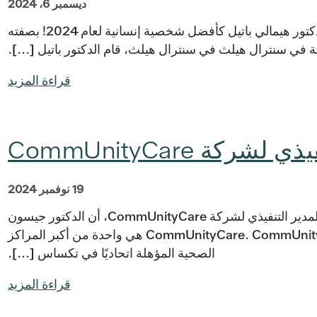
ديسمبر 6، 2024
اختارت الجمعية الطبية لمقاطعة ترافيس الدكتور هيمالي باتيل كأفضل شخصية إنسانية لعام 2024! بصفته
اية في سنترال هيلث في سنترال هيلث، قام الدكتور باتيل [...].
قراءة المزيد
ركة CommUnityCare
19 نوفمبر 2024
أوستن - أعلن اليوم الدكتور بات لي، الرئيس والمدير التنفيذي لشركة CommUnityCare، أن الدكتور جيسون
فورنييه لم يعد الرئيس التنفيذي لشركة CommUnityCare. CommUnityCare هي واحدة من أكبر المراكز
الصحية المؤهلة اتحاديًا في تكساس [...].
قراءة المزيد