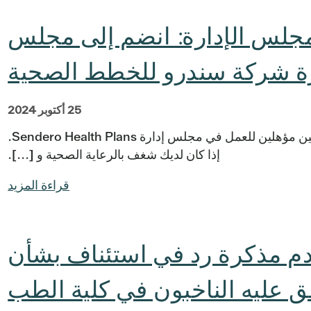
مجلس الإدارة: انضم إلى مجلس
رة شركة سندرو للخطط الصحية
25 أكتوبر 2024
يبحث مجلس مديري Central Health عن مرشحين مؤهلين للعمل في مجلس إدارة Sendero Health Plans.
إذا كان لديك شغف بالرعاية الصحية و [...].
قراءة المزيد
Central He تقدم مذكرة رد في استئناف بشأن
فق عليه الناخبون في كلية الطب