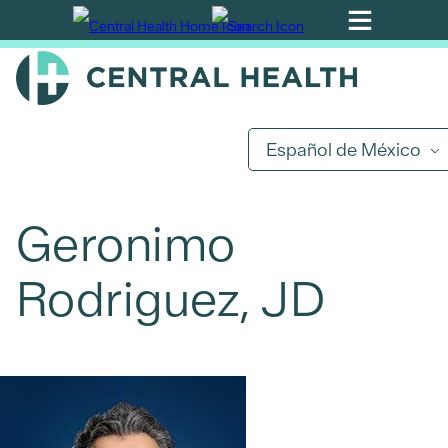
Ir
al
contenido
principal
Español de México
Geronimo
Rodriguez, JD