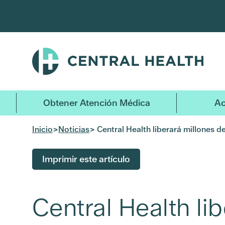
Ir
al
contenido
principal
Obtener Atención Médica
Ac
Inicio
>
Noticias
> Central Health liberará millones 
Imprimir este artículo
Central Health li