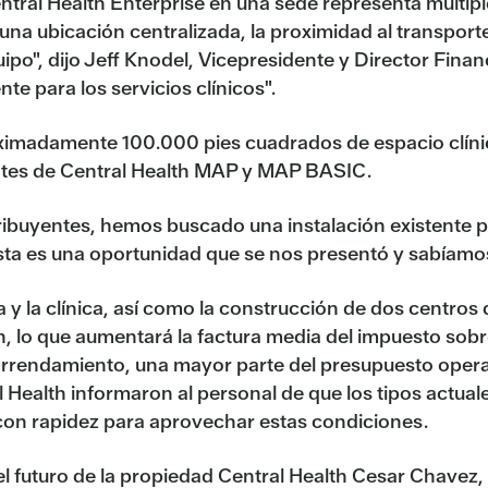
entral Health Enterprise en una sede representa múltipl
una ubicación centralizada, la proximidad al transpo
po", dijo Jeff Knodel, Vicepresidente y Director Finan
te para los servicios clínicos".
oximadamente 100.000 pies cuadrados de espacio clínico
ientes de Central Health MAP y MAP BASIC.
ribuyentes, hemos buscado una instalación existente 
ta es una oportunidad que se nos presentó y sabíamos
a y la clínica, así como la construcción de dos centros
th, lo que aumentará la factura media del impuesto sob
de arrendamiento, una mayor parte del presupuesto opera
l Health informaron al personal de que los tipos actua
 con rapidez para aprovechar estas condiciones.
 futuro de la propiedad Central Health Cesar Chavez, q