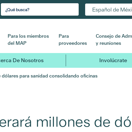
Español de Méx
Para los miembros
Para
Consejo de Admi
del MAP
proveedores
y reuniones
erca De Nosotros
Involúcrate
de dólares para sanidad consolidando oficinas
berará millones de dó