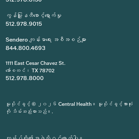
ကွန်မြူနတီစောင့်ရှောက်မှု
512.978.9015
Sendero ကျန်းမာရေး အစီအစဉ်များ
844.800.4693
1111 East Cesar Chavez St.
အော်စတင်၊ TX 78702
512.978.8000
မူပိုင်ခွင့် © ၂၀၂၆ Central Health။ မူပိုင်ခွင့်အားလုံး
ကို သိမ်းဆည်းထားသည်။.
ကျွန်ုပ်တို့၏အဖွဲ့သို့ဝင်ရောက်ပါ။