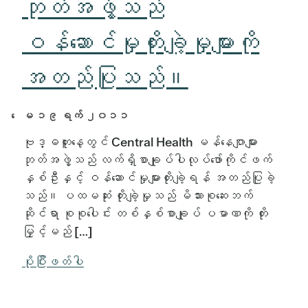
ဘုတ်အဖွဲ့သည်
ဝန်ဆောင်မှုတိုးချဲ့မှုများကို
အတည်ပြုသည်။
ေမ ၁၉ ရက် ၂၀၁၁
ဗုဒ္ဓဟူးနေ့တွင် Central Health မန်နေဂျာများ
ဘုတ်အဖွဲ့သည် လက်ရှိစာချုပ်ပါလုပ်ဖော်ကိုင်ဖက်
နှစ်ဦးနှင့် ဝန်ဆောင်မှုများတိုးချဲ့ရန် အတည်ပြုခဲ့
သည်။ ပထမဆုံး တိုးချဲ့မှုသည် မိသားစုဆေးဘက်
ဆိုင်ရာ စုစုပေါင်း တစ်နှစ်စာချုပ် ပမာဏကို တိုး
မြှင့်မည် […]
ပိုပြီးဖတ်ပါ