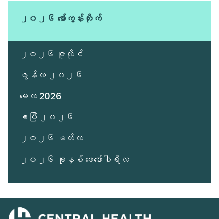
ပါ။
ကို
ပါ။
ပါ။
ပါ။
ချန်လှပ်
၂၀၂၆ မော်ကွန်းတိုက်
ထားသည်။
၂၀၂၆ ဇူလိုင်
ဇွန်လ ၂၀၂၆
မေလ 2026
ဧပြီ ၂၀၂၆
၂၀၂၆ မတ်လ
၂၀၂၆ ခုနှစ် ဖေဖော်ဝါရီလ