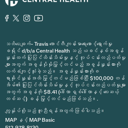
သတိပေးချက်- Travis ကောင်တီ ကျန်းမာရေးစောင့်ရှောက်မှု
ခရိုင် d/b/a Central Health သည် ယခင်နှစ်အခွန်
နှုန်းထက် ပြုပြင်ထိန်းသိမ်းမှုနှင့် လုပ်ငန်းလည်ပတ်မှု
များအတွက် အခွန်ပိုမိုမြှင့်တင်မည့် အခွန်နှုန်းထားကို
လက်ခံကျင့်သုံးခဲ့သည်။ အခွန်နှုန်းထားကို ၈
ရာခိုင်နှုန်းအထိ မြှင့်တင်မည်ဖြစ်ပြီး $100,000 တန်
အိမ်၏ ပြုပြင်ထိန်းသိမ်းမှုနှင့် လုပ်ငန်းလည်ပတ်မှုများ
အတွက် အခွန်ကို $8.41 (ဒေါ်လာ ရှစ်ဒေါ်လာနှင့် လေးဆယ့်
တစ်ဆင့်) ခန့် မြှင့်တင်မည်ဖြစ်သည်။.
ကျွန်ုပ်တို့သည် ကူညီရန်အတွက် ဖြစ်ပါသည်။
MAP နှင့် MAP Basic
512.978.8130