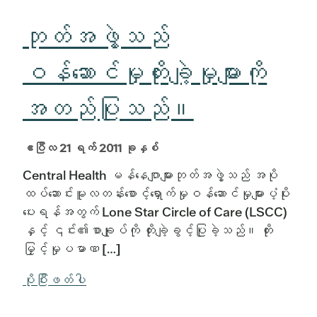
ဘုတ်အဖွဲ့သည်
ဝန်ဆောင်မှုတိုးချဲ့မှုများကို
အတည်ပြုသည်။
ဧပြီလ 21 ရက် 2011 ခုနှစ်
Central Health မန်နေဂျာများဘုတ်အဖွဲ့သည် အပို
ထပ်ဆောင်းမူလတန်းစောင့်ရှောက်မှုဝန်ဆောင်မှုများပံ့ပိုး
ပေးရန်အတွက် Lone Star Circle of Care (LSCC)
နှင့် ၎င်း၏စာချုပ်ကို တိုးချဲ့ခွင့်ပြုခဲ့သည်။ တိုး
မြှင့်မှုပမာဏ […]
ပိုပြီးဖတ်ပါ