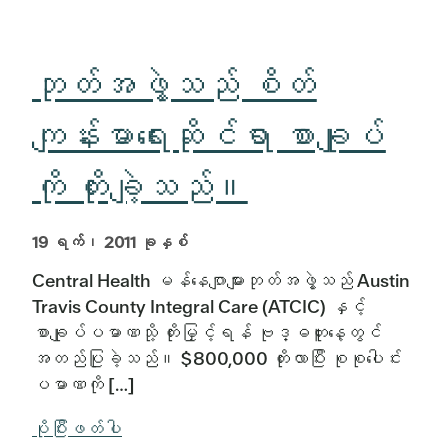
ဘုတ်အဖွဲ့သည် စိတ်
ကျန်းမာရေးဆိုင်ရာ စာချုပ်
ကို တိုးချဲ့သည်။
19 ရက်၊ 2011 ခုနှစ်
Central Health မန်နေဂျာများဘုတ်အဖွဲ့သည် Austin
Travis County Integral Care (ATCIC) နှင့်
စာချုပ်ပမာဏသို့ တိုးမြှင့်ရန် ဗုဒ္ဓဟူးနေ့တွင်
အတည်ပြုခဲ့သည်။ $800,000 တိုးလာပြီး စုစုပေါင်း
ပမာဏကို […]
ပိုပြီးဖတ်ပါ