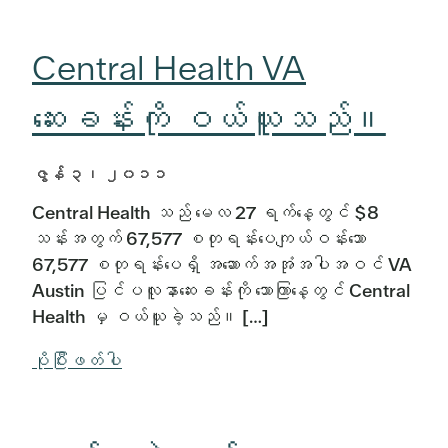
Central Health VA
ဆေးခန်းကို ဝယ်ယူသည်။
ဇွန် ၃၊ ၂၀၁၁
Central Health သည် မေလ 27 ရက်နေ့တွင် $8
သန်းအတွက် 67,577 စတုရန်းပေကျယ်ဝန်းသော
67,577 စတုရန်းပေရှိ အဆောက်အအုံအပါအဝင် VA
Austin ပြင်ပလူနာဆေးခန်းကို သောကြာနေ့တွင် Central
Health မှ ဝယ်ယူခဲ့သည်။ […]
ပိုပြီးဖတ်ပါ