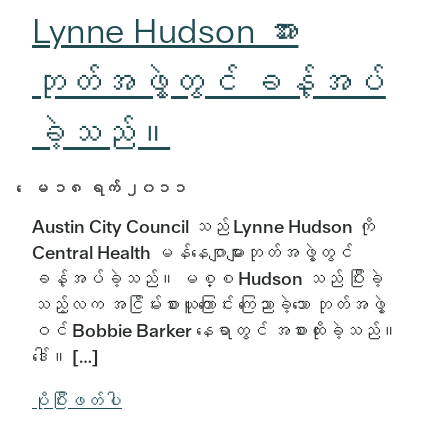
Lynne Hudson အား
ဘုတ်အဖွဲ့တွင် ခန့်အပ်
ခဲ့သည်။
ေမ ၁၈ ရက် ၂၀၁၁
Austin City Council သည် Lynne Hudson ကို
Central Health မန်နေဂျာများဘုတ်အဖွဲ့တွင်
ခန့်အပ်ခဲ့သည်။ မစ္စ Hudson သည် ပြီးခဲ့
သည့်လက အငြိမ်းစားယူကြောင်း ကြေညာခဲ့သော ဘုတ်အဖွဲ့
ဝင် Bobbie Barker နေရာတွင် အစားထိုးခဲ့သည်။
ဒေါ်။ […]
ပိုပြီးဖတ်ပါ