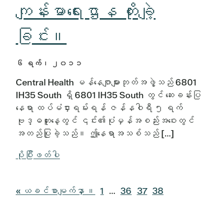
ကျန်းမာရေးဌာန တိုးချဲ့
ခြင်း။
၆ ရက်၊ ၂၀၁၁
Central Health မန်နေဂျာများဘုတ်အဖွဲ့သည် 6801
IH35 South ရှိ 6801 IH35 South တွင် ဆေးခန်းပြ
နေရာ ထပ်မံငှားရမ်းရန် ဇန်နဝါရီ ၅ ရက်
ဗုဒ္ဓဟူးနေ့တွင် ၎င်း၏ပုံမှန်အစည်းအဝေးတွင်
အတည်ပြုခဲ့သည်။ ဤနေရာအသစ်သည် […]
ပိုပြီးဖတ်ပါ
သို့
စာမျက်နှာ
ယာယီ
စာမျက်နှာ
စာမျက်နှာ
စာမျက်နှာ
« ယခင်စာမျက်နှာ
။
1
…
36
37
38
သွား
သို့
စာမျက်နှာ
သို့
သို့
သို့
ပါ
သွား
များ
သွား
သွား
သွား