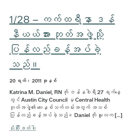
1/28 – ကက်ထရီနာ ဒန်
နီယယ်အား ဘုတ်အဖွဲ့သို့
ပြန်လည်ခန့်အပ်ခဲ့
သည်။
20 ရက်၊ 2011 ခုနှစ်
Katrina M. Daniel, RN ကို ဇန်နဝါရီ 27 ရက်နေ့
တွင် Austin City Council မှ Central Health
ဘုတ်အဖွဲ့၏ လေးနှစ်သက်တမ်းအတွက် အသစ်
ပြန်လည်ခန့်အပ်ခဲ့သည်။ Daniel ကို မူလက […]
ပိုပြီးဖတ်ပါ