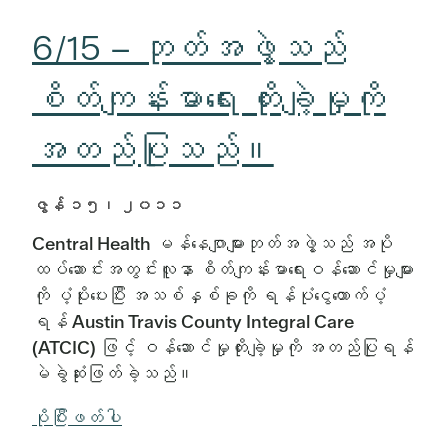
6/15 – ဘုတ်အဖွဲ့သည်
စိတ်ကျန်းမာရေး တိုးချဲ့မှုကို
အတည်ပြုသည်။
ဇွန် ၁၅၊ ၂၀၁၁
Central Health မန်နေဂျာများဘုတ်အဖွဲ့သည် အပို
ထပ်ဆောင်းအတွင်းလူနာ စိတ်ကျန်းမာရေးဝန်ဆောင်မှုများ
ကို ပံ့ပိုးပေးပြီး အသစ်နှစ်ခုကို ရန်ပုံငွေထောက်ပံ့
ရန် Austin Travis County Integral Care
(ATCIC) ဖြင့် ဝန်ဆောင်မှုတိုးချဲ့မှုကို အတည်ပြုရန်
မဲခွဲဆုံးဖြတ်ခဲ့သည်။
ပိုပြီးဖတ်ပါ