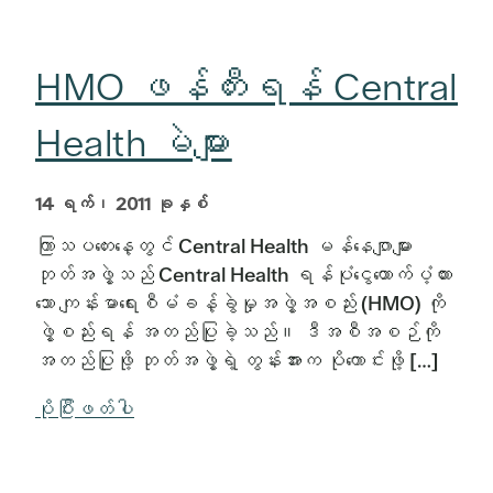
HMO ဖန်တီးရန် Central
Health မဲများ
14 ရက်၊ 2011 ခုနှစ်
ကြာသပတေးနေ့တွင် Central Health မန်နေဂျာများ
ဘုတ်အဖွဲ့သည် Central Health ရန်ပုံငွေထောက်ပံ့ထား
သော ကျန်းမာရေးစီမံခန့်ခွဲမှုအဖွဲ့အစည်း (HMO) ကို
ဖွဲ့စည်းရန် အတည်ပြုခဲ့သည်။ ဒီအစီအစဉ်ကို
အတည်ပြုဖို့ ဘုတ်အဖွဲ့ရဲ့ တွန်းအားက ပိုကောင်းဖို့ […]
ပိုပြီးဖတ်ပါ