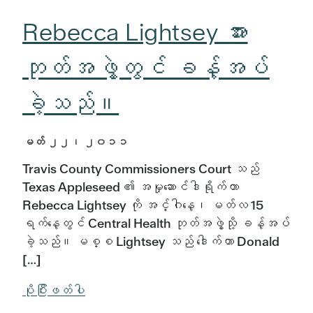
Rebecca Lightsey အား
ဘုတ်အဖွဲ့တွင် ခန့်အပ်
ခဲ့သည်။
မတ် ၂၂၊ ၂၀၁၁
Travis County Commissioners Court သည်
Texas Appleseed ၏ အမှုဆောင်ဒါရိုက်တာ
Rebecca Lightsey ကို အင်္ဂါနေ့၊ မတ်လ 15
ရက်နေ့တွင် Central Health ဘုတ်အဖွဲ့သို့ ခန့်အပ်
ခဲ့သည်။ မစ္စ Lightsey သည် ဒေါက်တာ Donald
[…]
ပိုပြီးဖတ်ပါ