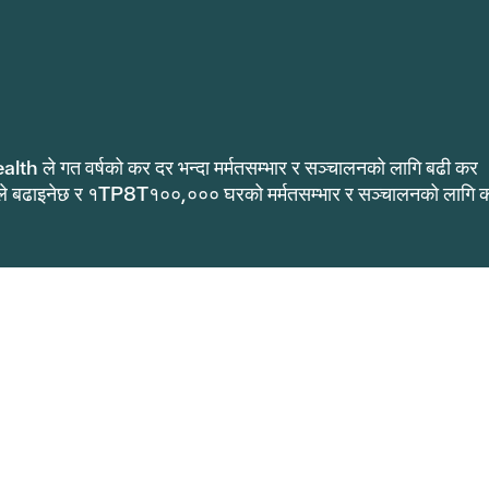
alth ले गत वर्षको कर दर भन्दा मर्मतसम्भार र सञ्चालनको लागि बढी कर
ले बढाइनेछ र १TP8T१००,००० घरको मर्मतसम्भार र सञ्चालनको लागि 
.
सेन्डेरो स्वास्थ्य योजनाहरू
5
844.800.4693