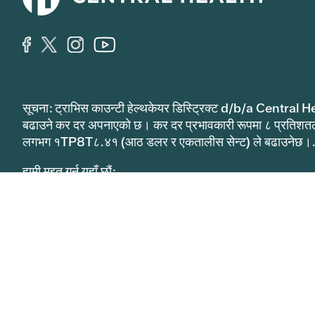
सूचना: ट्राभिस काउन्टी हेल्थकेयर डिस्ट्रिक्ट d/b/a Central He
बढाउने कर दर अपनाएको छ। कर दर प्रभावकारी रूपमा ८ प्रतिशत
लगभग १TP8T८.४१ (आठ डलर र एकतालीस सेन्ट) ले बढाउनेछ।
हामी मद्दत गर्न यहाँ छौं:
MAP र MAP Basic
कमयुनिटीकेयर
512.978.8130
512.978.901
११११ पूर्वी सेजर चाभेज स्ट्रिट।
अस्टिन, TX ७८७०२
512.978.8000