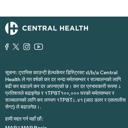
सूचना: ट्राभिस काउन्टी हेल्थकेयर डिस्ट्रिक्ट d/b/a Central
Health ले गत वर्षको कर दर भन्दा मर्मतसम्भार र सञ्चालनको लागि
बढी कर बढाउने कर दर अपनाएको छ। कर दर प्रभावकारी रूपमा ८
प्रतिशतले बढाइनेछ र १TP8T१००,००० घरको मर्मतसम्भार र
सञ्चालनको लागि कर लगभग १TP8T८.४१ (आठ डलर र एकतालीस
सेन्ट) ले बढाउनेछ।.
हामी मद्दत गर्न यहाँ छौं:
MAP र MAP Basic