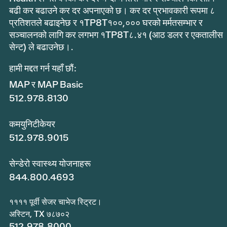
बढी कर बढाउने कर दर अपनाएको छ। कर दर प्रभावकारी रूपमा ८
प्रतिशतले बढाइनेछ र १TP8T१००,००० घरको मर्मतसम्भार र
सञ्चालनको लागि कर लगभग १TP8T८.४१ (आठ डलर र एकतालीस
सेन्ट) ले बढाउनेछ।.
हामी मद्दत गर्न यहाँ छौं:
MAP र MAP Basic
512.978.8130
कमयुनिटीकेयर
512.978.9015
सेन्डेरो स्वास्थ्य योजनाहरू
844.800.4693
११११ पूर्वी सेजर चाभेज स्ट्रिट।
अस्टिन, TX ७८७०२
512.978.8000