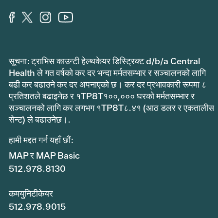
सूचना: ट्राभिस काउन्टी हेल्थकेयर डिस्ट्रिक्ट d/b/a Central
Health ले गत वर्षको कर दर भन्दा मर्मतसम्भार र सञ्चालनको लागि
बढी कर बढाउने कर दर अपनाएको छ। कर दर प्रभावकारी रूपमा ८
प्रतिशतले बढाइनेछ र १TP8T१००,००० घरको मर्मतसम्भार र
सञ्चालनको लागि कर लगभग १TP8T८.४१ (आठ डलर र एकतालीस
सेन्ट) ले बढाउनेछ।.
हामी मद्दत गर्न यहाँ छौं:
MAP र MAP Basic
512.978.8130
कमयुनिटीकेयर
512.978.9015