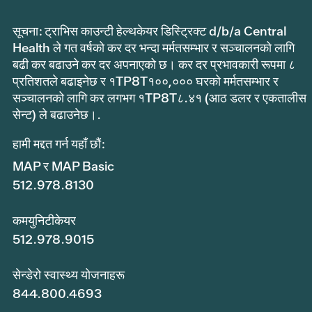
सूचना: ट्राभिस काउन्टी हेल्थकेयर डिस्ट्रिक्ट d/b/a Central
Health ले गत वर्षको कर दर भन्दा मर्मतसम्भार र सञ्चालनको लागि
बढी कर बढाउने कर दर अपनाएको छ। कर दर प्रभावकारी रूपमा ८
प्रतिशतले बढाइनेछ र १TP8T१००,००० घरको मर्मतसम्भार र
सञ्चालनको लागि कर लगभग १TP8T८.४१ (आठ डलर र एकतालीस
सेन्ट) ले बढाउनेछ।.
हामी मद्दत गर्न यहाँ छौं:
MAP र MAP Basic
512.978.8130
कमयुनिटीकेयर
512.978.9015
सेन्डेरो स्वास्थ्य योजनाहरू
844.800.4693