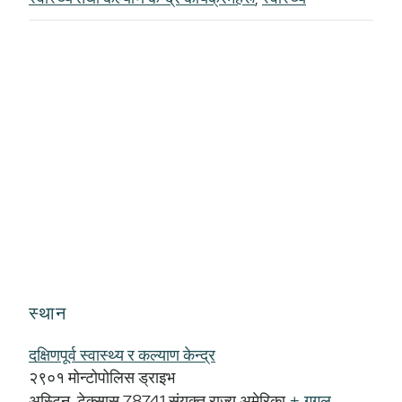
स्थान
दक्षिणपूर्व स्वास्थ्य र कल्याण केन्द्र
२९०१ मोन्टोपोलिस ड्राइभ
अस्टिन
,
टेक्सास
78741
संयुक्त राज्य अमेरिका
+ गुगल