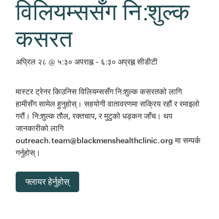
विलियम्ससँग नि:शुल्क
कसरत
अप्रिल २८ @ ५:३० अपराह्न
-
६:३० अप्रह्न
सीडीटी
मास्टर ट्रेनर किउनिस विलियम्ससँग नि:शुल्क कसरतको लागि
हामीसँग सामेल हुनुहोस्। सहयोगी वातावरणमा सक्रिय रहौं र रमाइलो
गरौं। नि:शुल्क तौल, रक्तचाप, र मुटुको धड्कन जाँच। थप
जानकारीको लागि
outreach.team@blackmenshealthclinic.org मा सम्पर्क
गर्नुहोस्।
फ्लायर हेर्नुहोस्