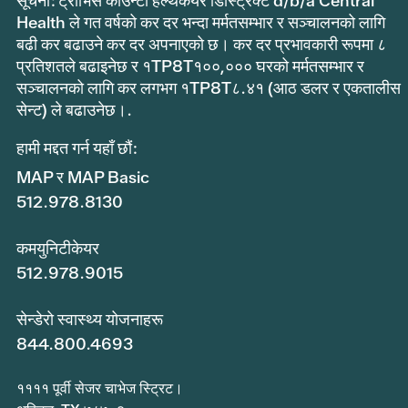
सूचना: ट्राभिस काउन्टी हेल्थकेयर डिस्ट्रिक्ट d/b/a Central
Health ले गत वर्षको कर दर भन्दा मर्मतसम्भार र सञ्चालनको लागि
बढी कर बढाउने कर दर अपनाएको छ। कर दर प्रभावकारी रूपमा ८
प्रतिशतले बढाइनेछ र १TP8T१००,००० घरको मर्मतसम्भार र
सञ्चालनको लागि कर लगभग १TP8T८.४१ (आठ डलर र एकतालीस
सेन्ट) ले बढाउनेछ।.
हामी मद्दत गर्न यहाँ छौं:
MAP र MAP Basic
512.978.8130
कमयुनिटीकेयर
512.978.9015
सेन्डेरो स्वास्थ्य योजनाहरू
844.800.4693
११११ पूर्वी सेजर चाभेज स्ट्रिट।