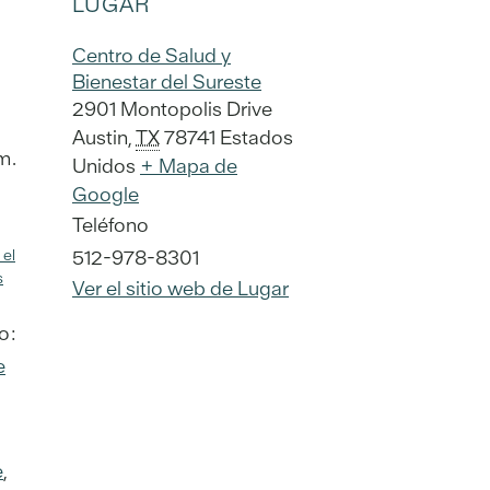
LUGAR
Centro de Salud y
Bienestar del Sureste
2901 Montopolis Drive
Austin
,
TX
78741
Estados
m.
Unidos
+ Mapa de
Google
Teléfono
 el
512-978-8301
s
Ver el sitio web de Lugar
o:
e
e
,