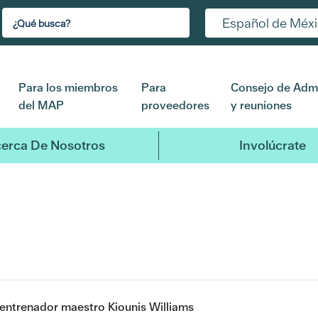
Español de Méx
Para los miembros
Para
Consejo de Admi
del MAP
proveedores
y reuniones
erca De Nosotros
Involúcrate
 entrenador maestro Kiounis Williams