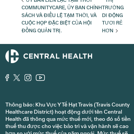
ỦY BAN LIÊN LẠC TẠM THỜI
THỊ
COMMUNITYCARE, ỦY BAN CHÍNH
TRƯỜNG
SÁCH VÀ ĐIỀU LỆ TẠM THỜI, VÀ
DI ĐỘNG
CUỘC HỌP ĐẶC BIỆT CỦA HỘI
TƯƠI RẺ
ĐỒNG QUẢN TRỊ.
HƠN
Thông báo: Khu Vực Y Tế Hạt Travis (Travis County
Healthcare District) hoạt động dưới tên Central
Health đã thông qua mức thuế mới, theo đó số tiền
thuế thu được cho việc bảo trì và vận hành sẽ cao
hơn so với mức thuế của năm ngoái. Mức thuế sẽ