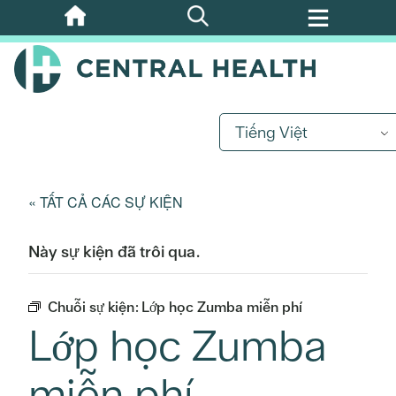
Bỏ
qua
nội
dung
chính
Tiếng Việt
« TẤT CẢ CÁC SỰ KIỆN
Này sự kiện đã trôi qua.
Chuỗi sự kiện:
Lớp học Zumba miễn phí
Lớp học Zumba
miễn phí