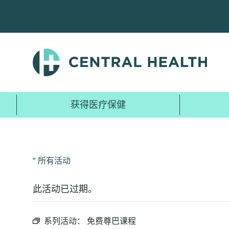
跳
至
主
要
内
容
获得医疗保健
" 所有活动
此活动已过期。
系列活动：
免费尊巴课程