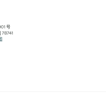
01 号
州
78741
图