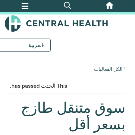
تخطي
إلى
المحتوى
الرئيسي
العربية
" الكل الفعاليات
This الحدث has passed.
سوق متنقل طازج
بسعر أقل