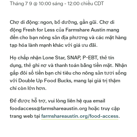
Tháng 7 9 @ 10:00 sáng
-
12:00 chiều
CDT
Chợ di động: ngon, bổ dưỡng, gần gũi. Chợ di
động Fresh for Less của Farmshare Austin mang
đến cho bạn nông sản địa phương và các mặt hàng
tạp hóa lành mạnh khác với giá ưu đãi.
Họ chấp nhận Lone Star, SNAP, P-EBT, thẻ tín
dụng, thẻ ghi nợ và thanh toán bằng tiền mặt. Nhận
gấp đôi số tiền bạn chi tiêu cho nông sản tươi sống
với Double Up Food Bucks, mang lại giá trị thậm
chí còn lớn hơn.
Để được hỗ trợ, vui lòng liên hệ qua email
foodaccess@farmshareaustin.org hoặc truy cập
trang web tại
farmshareaustin.org/food-access
.