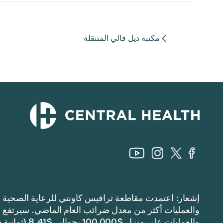
مكتبة ديل فالي المتنقلة
والعمليات على منزل $100,000 بحوالي $8.41 (ثمانية دولارات وواحد وأربعين سنتًا).