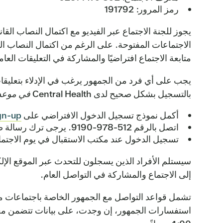
رمز المرور: 191792
يجوز للجنة الاجتماع عبر الفيديو مع اكتمال النصاب ال
الاجتماعات المفتوحة. على الرغم من اكتمال النصاب الق
متابعة الاجتماع افتراضيًا والمشاركة في التعليقات الع
يجب على أي فرد من الجمهور يرغب في الإدلاء بتعليقات 
بالتسجيل بشكل صحيح لدى Central Health
في موعد أقصاه الساع
أكمل نموذج تسجيل الدخول الافتراضي على
n-up/
اتصل بالرقم 512-978-9190. يرجى ترك رسالة صوتية بالاسم الكامل والطلب للتعليق عبر الهاتف في الاجتماع؛ مع اسم الاجتماع الذي ترغب في التحدث فيه؛ أو
تسجيل الدخول عند مكتب الاستقبال في يوم الاجتماع،
سيستلم الأفراد الذين يسجلون للتحدث عبر الموقع الإل
إلى الاجتماع والمشاركة في التواصل العام.
استفسارات الجمهور، إن وجدت، على بيانات تتضمن معل