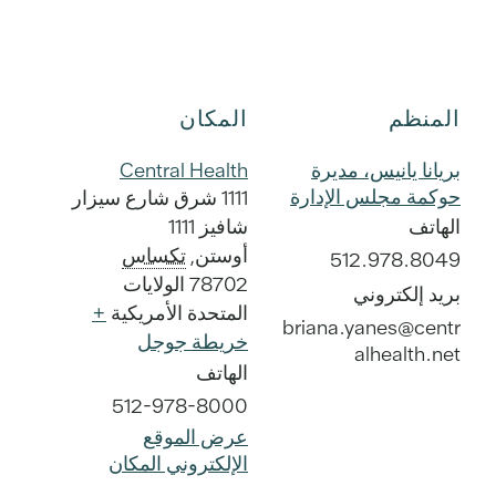
المنظم
المكان
بريانا يانيس، مديرة
Central Health
حوكمة مجلس الإدارة
1111 شرق شارع سيزار
الهاتف
شافيز 1111
أوستن
,
تكساس
512.978.8049
78702
الولايات
بريد إلكتروني
المتحدة الأمريكية
+
briana.yanes@centr
خريطة جوجل
alhealth.net
الهاتف
512-978-8000
عرض الموقع
الإلكتروني المكان