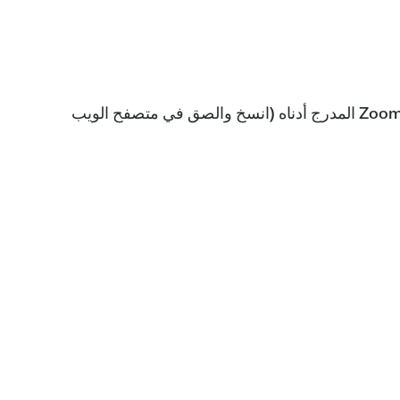
يمكن للجمهور حضور الاجتماع في العنوان أعلاه، أو المراقبة والمشاركة في الاجتماع عن طريق الاتصال برابط اجتماع Zoom المدرج أدناه (انسخ والصق في متصفح الويب