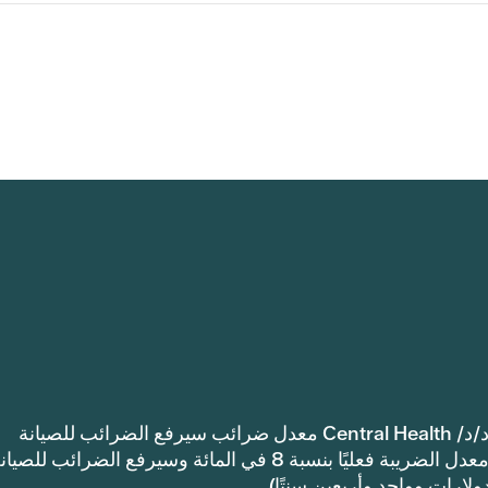
إشعار: اعتمدت مقاطعة ترافيس كاونتي للرعاية الصحية د/د/ Central Health معدل ضرائب سيرفع الضرائب للصيانة
والعمليات أكثر من معدل ضرائب العام الماضي. سيرتفع معدل الضريبة فعليًا بنسبة 8 في المائة وسيرفع الضرائب للصي