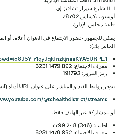
Central Health المكاتب الإدارية
1111 شارع سيزار تشافيز إي.
أوستن، تكساس 78702
قاعة مجلس الإدارة
الخاص بك):
?pwd=io8J5YTr1qyJqkTnzkjnaaKYA5URPL.1
معرف الاجتماع: 892 1479 6231
رمز المرور: 191792
تتوفر روابط الفيديو المباشر على عنوان URL أدناه (انسخها والصقها في متصفح الويب الخاص بك):
www.youtube.com/@tchealthdistrict/streams
أو للمشاركة عبر الهاتف فقط:
اطلب: (346) 248 7799
معرف الاجتماع: 892 1479 6231