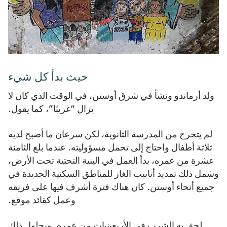
حيث بدأ كل شيء
ولد أرماندو ونشأ في شرق أوستن، في الوقت الذي كان لا
يزال “غريبًا”، كما يقول.
لم يتخرج من المدرسة الثانوية، لكن سرعان ما أصبح لديه
ثلاثة أطفال واحتاج إلى تحمل مسؤوليته. عندما بلغ الثامنة
عشرة من عمره، بدأ العمل في البنية التحتية تحت الأرض،
وشمل ذلك تمديد أنابيب الغاز للمناطق السكنية الجديدة في
جميع أنحاء أوستن. كان هناك فترة أشرف فيها على فريقه
وعمل كقائد موقع.
لحق به الشرب في الأربعينيات من عمره. وبحلول ذلك