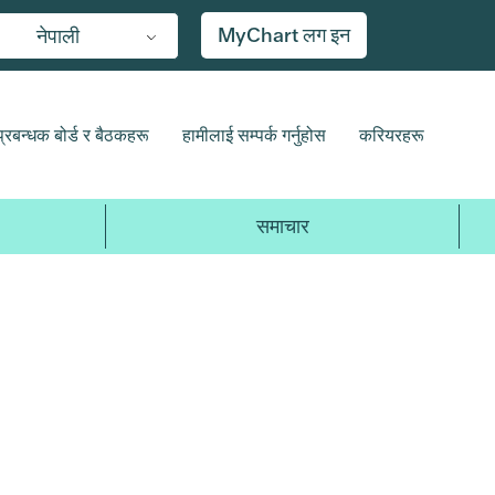
MyChart लग इन
नेपाली
प्रबन्धक बोर्ड र बैठकहरू
हामीलाई सम्पर्क गर्नुहोस
करियरहरू
समाचार