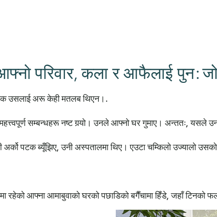
लाई आफ्नो परिवार, कला र आफैलाई पुन: जोड
बाहेक उसलाई अरू केही मतलब थिएन।.
हत्त्वपूर्ण सम्बन्धहरू नष्ट गर्‍यो। उनले आफ्नो घर गुमाए। अन्ततः, यसले उ
 अर्को पटक ब्यूँझिए, उनी अस्पतालमा थिए। एउटा चम्किलो उज्यालो उसको
मा रहेको आफ्ना आमाबुवाको घरको पछाडिको बगैँचामा हिँडे, जहाँ टिनको फला