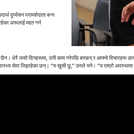
र्थ दुर्व्यसन परामर्शदाता बन्न
ेका अरूलाई मद्दत गर्न
पछुतो छैन। धेरै जसो दिनहरूमा, उनी काम गरेपछि बस्छन् र आफ्नो विचारहरू 
 स्वास्थ्य सेवा लिइरहेका छन्। “म खुसी छु,” उनले भने। “म राम्रो अवस्थाम