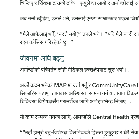
चिप्लिए र सिंकमा टाउको ठोके। एम्बुलेन्स आयो र अर्मान्डोलाई
जब उनी ब्यूँझिए, उनले भने, उनलाई एउटा साक्षात्कार भएको थि
“मैले आफैलाई भनेँ, ‘यस्तै भयो’,” उनले भने। “यदि मैले जारी राखे
रहन कोसिस गरिरहेको छु।”
जीवनमा अघि बढ्नु
अर्मान्डोको परिवर्तन सोही मेडिकल हस्तक्षेपबाट सुरु भयो।.
अर्को कदम भनेको MAP मा दर्ता गर्नु र CommUnityCare He
सिफारिस पठाए, र आवास अस्थिरता सामना गर्न यातायात विकल्पह
चिकित्सा विशेषज्ञसँग परामर्शका लागि अपोइन्टमेन्ट मिलाए।.
यो काम सम्पन्न गर्नका लागि, आर्मन्डोले Central Health प्रणा
“"उहाँ हाम्रो बहु-विशेषज्ञ क्लिनिकको हिस्सा हुनुहुन्छ र धेरै 