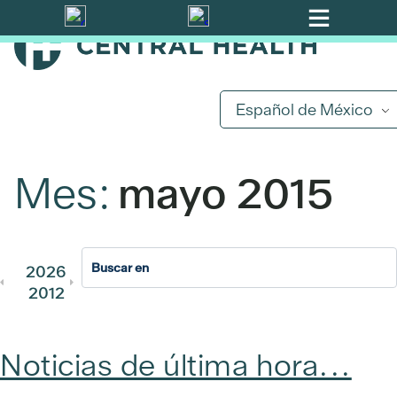
Ir
al
contenido
principal
Español de México
Mes:
mayo 2015
2026
2025
2024
2023
202
2012
2011
Noticias de última hora...