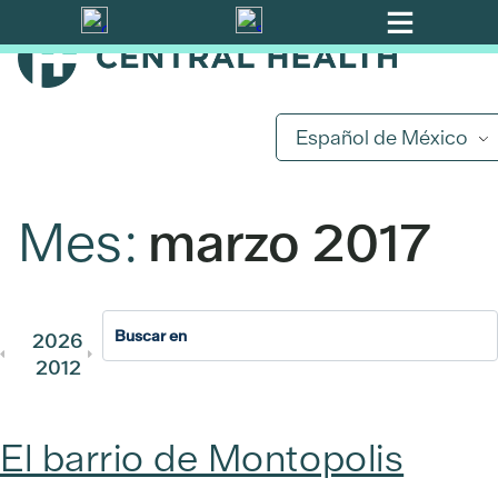
Ir
al
contenido
principal
Español de México
Mes:
marzo 2017
2026
2025
2024
2023
202
2012
2011
El barrio de Montopolis