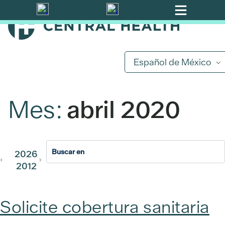
Ir
al
contenido
principal
Español de México
Mes:
abril 2020
2026
2025
2024
2023
202
2012
2011
Solicite cobertura sanitaria