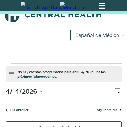
Ir
al
contenido
principal
Eventos
Español de México
por
abril
No hay eventos programados para abril 14, 2026. Ir a los
14,
Aviso
próximos futuroseventos
.
2026
Na
4/14/2026
Na
Día
de
Seleccionar
de
fecha.
vis
Día anterior
Siguiente día
de
vis
Ev