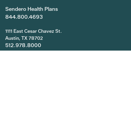
Sendero Health Plans
844.800.4693
1111 East Cesar Chavez St.
Austin, TX 78702
512.978.8000
Copyright © 2026 Central Health. Todos los derechos
reservados.
Únete a nuestro equipo
Presentar una solicitud de información pública