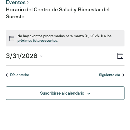
Eventos
Horario del Centro de Salud y Bienestar del
Sureste
Eventos
No hay eventos programados para marzo 31, 2026. Ir a los
Aviso
próximos futuroseventos
.
por
Na
3/31/2026
Na
Día
marzo
de
Seleccionar
de
fecha.
vis
31,
Día anterior
Siguiente día
de
vis
Ev
2026
Suscribirse al calendario