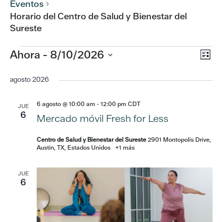
Eventos
Horario del Centro de Salud y Bienestar del
Sureste
Na
Eventos
Ahora
 - 
8/10/2026
Na
Lista
de
Seleccionar
de
fecha.
agosto 2026
vis
de
vis
6 agosto @ 10:00 am
-
12:00 pm
CDT
JUE
Ev
6
Mercado móvil Fresh for Less
Centro de Salud y Bienestar del Sureste
2901 Montopolis Drive,
Austin, TX, Estados Unidos
+1 más
JUE
6