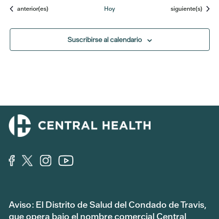
Eventos
Eventos
anterior(es)
Hoy
siguiente(s)
Suscribirse al calendario
Aviso: El Distrito de Salud del Condado de Travis,
que opera bajo el nombre comercial Central