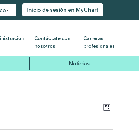
Inicio de sesión en MyChart
ico
nistración
Contáctate con
Carreras
nosotros
profesionales
Noticias
Navegaci
Navega
Lista
de
de
vistas
de