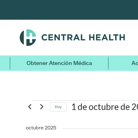
Ir
al
contenido
principal
Obtener Atención Médica
Ac
Eventos
1 de octubre de 
Hoy
Seleccionar
fecha.
octubre 2025