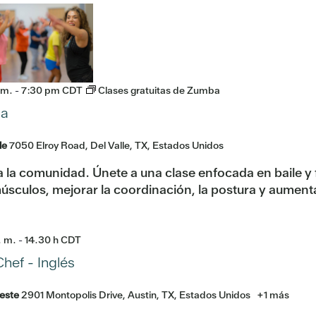
 m.
-
7:30 pm
CDT
Clases gratuitas de Zumba
ba
le
7050 Elroy Road, Del Valle, TX, Estados Unidos
o a la comunidad. Únete a una clase enfocada en baile y
músculos, mejorar la coordinación, la postura y aumenta
. m.
-
14.30 h
CDT
hef - Inglés
reste
2901 Montopolis Drive, Austin, TX, Estados Unidos
+1 más