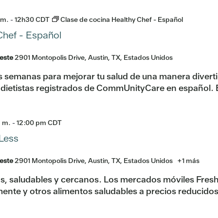
 m.
-
12h30
CDT
Clase de cocina Healthy Chef - Español
Chef - Español
reste
2901 Montopolis Drive, Austin, TX, Estados Unidos
s semanas para mejorar tu salud de una manera divert
r dietistas registrados de CommUnityCare en español. 
. m.
-
12:00 pm
CDT
Less
reste
2901 Montopolis Drive, Austin, TX, Estados Unidos
+1 más
, saludables y cercanos. Los mercados móviles Fresh 
mente y otros alimentos saludables a precios reducido