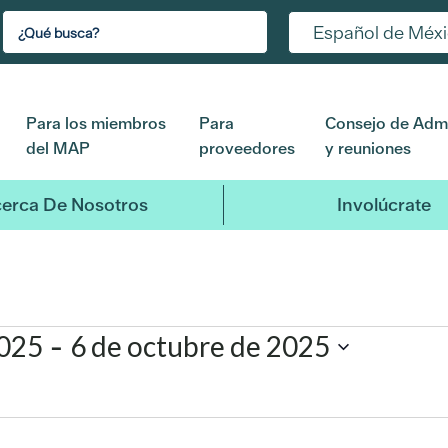
Español de Méx
Para los miembros
Para
Consejo de Admi
del MAP
proveedores
y reuniones
erca De Nosotros
Involúcrate
 - 
2025
6 de octubre de 2025