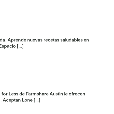
vistas
Evento
ida. Aprende nuevas recetas saludables en
Espacio […]
for Less de Farmshare Austin le ofrecen
s. Aceptan Lone […]