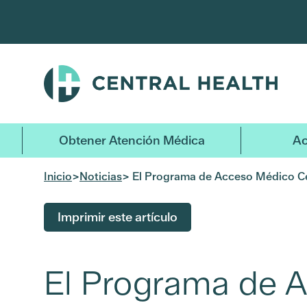
Ir
al
contenido
principal
Obtener Atención Médica
Ac
Inicio
>
Noticias
> El Programa de Acceso Médico Cen
Imprimir este artículo
El Programa de A