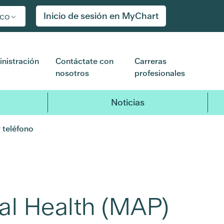
Inicio de sesión en MyChart
ico
nistración
Contáctate con
Carreras
nosotros
profesionales
Noticias
 teléfono
al Health (MAP)