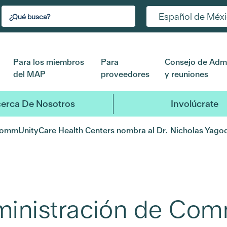
Español de Méx
Para los miembros
Para
Consejo de Admi
del MAP
proveedores
y reuniones
erca De Nosotros
Involúcrate
CommUnityCare Health Centers nombra al Dr. Nicholas Yago
dministración de Co