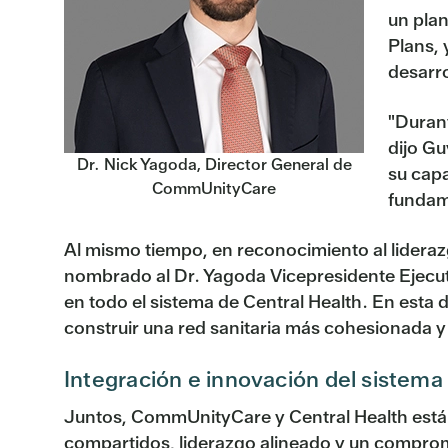
un plan
Plans, 
desarro
"Durant
dijo Gu
Dr. Nick Yagoda, Director General de
su cap
CommUnityCare
fundame
Al mismo tiempo, en reconocimiento al liderazg
nombrado al Dr. Yagoda Vicepresidente Ejecut
en todo el sistema de Central Health. En esta d
construir una red sanitaria más cohesionada y 
Integración e innovación del sistema 
Juntos, CommUnityCare y Central Health está
compartidos, liderazgo alineado y un comprom