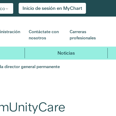
Inicio de sesión en MyChart
ico
nistración
Contáctate con
Carreras
nosotros
profesionales
Noticias
da director general permanente
mmUnityCare