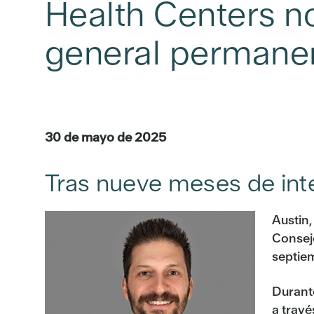
Health Centers n
general permane
30 de mayo de 2025
Tras nueve meses de int
Austin
Consej
septie
Durant
a travé