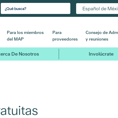
Español de Méx
Para los miembros
Para
Consejo de Admi
del MAP
proveedores
y reuniones
erca De Nosotros
Involúcrate
atuitas